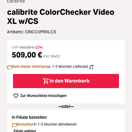
Zubehör
ading...
calibrite ColorChecker Video
Licht & Studio
XL w/CS
ading...
Artikelnr.:
CRICCVPRXLCS
Bildbearbeitung
ading...
UVP
650,00 €
-22%
Ferngläser
509,00 €
inkl. MwSt.
ading...
Second Hand
Bald wieder lieferbar
ca. 1-3 Wochen Lieferzeit
ading...
In den Warenkorb
SALE
ading...
Zur Wunschliste hinzufügen
oder
In Filiale bestellen
Bestellbar
In 1-3 Wochen abholbereit
Filiale wählen