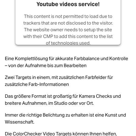
Youtube videos service!
This content is not permitted to load due to
trackers that are not disclosed to the visitor.
The website owner needs to setup the site
with their CMP to add this content to the list
of technologies used.
Powered by
Usercentrics Consent
Eine Komplettlösung für akkurate Farbbalance und Kontrolle
Management Platform
– von der Aufnahme bis zum Bearbeiten
Zwei Targets in einem, mit zusätzlichen Farbfelder für
zusätzliche Farb-Informationen
Das größere Format ist großartig für Kamera Checks und
breitere Aufnahmen, im Studio oder vor Ort.
Immer die richtige Belichtung zu erhalten ist eine Kunst und
Wissenschaft.
Die ColorChecker Video Targets können Ihnen helfen,