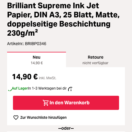
Loading...
Zubehör
Durchschnittliche Bewertung von 4
Brilliant Supreme Ink Jet
Loading...
Papier, DIN A3, 25 Blatt, Matte,
Licht & Studio
doppelseitige Beschichtung
Loading...
230g/m²
Bildbearbeitung
Artikelnr.:
BRIBP0346
Loading...
Ferngläser
Neu
Retoure
Loading...
14,90 €
nicht verfügbar
Second Hand
14,90 €
Loading...
inkl. MwSt.
SALE
Auf Lager
In 1-3 Werktagen bei dir
Loading...
In den Warenkorb
Zur Wunschliste hinzufügen
oder