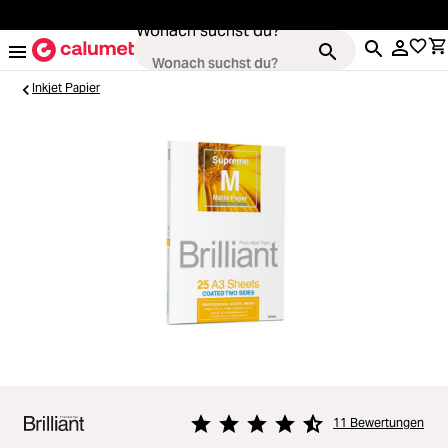
alt springen
Wonach suchst du?
Inkjet Papier
Kameras
Loading...
Objektive
Loading...
Video & Drohnen
Loading...
Stative & Gimbals
Loading...
Taschen
11 Bewertungen