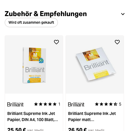
Zubehör & Empfehlungen
Wird oft zusammen gekauft
1
5
Durchschnittliche Bewertung von 5 von 5 Sternen
Durchschnittliche B
Brilliant Supreme Ink Jet
Brilliant Supreme Ink Jet
B
Papier, DIN A4, 100 Blatt,
Papier matt
U
Matte, doppelseitige
doppletbeschichtet DIN
2
25,50 €
26,50 €
inkl. MwSt.
inkl. MwSt.