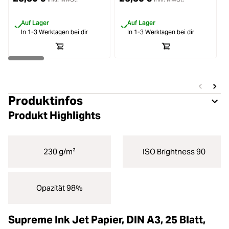
Beschichtung 230g/m²
A3+ 25 Blatt 230g/m²
Auf Lager
Auf Lager
In 1-3 Werktagen bei dir
In 1-3 Werktagen bei dir
Produktinfos
Produkt Highlights
230 g/m²
ISO Brightness 90
Opazität 98%
Supreme Ink Jet Papier, DIN A3, 25 Blatt,