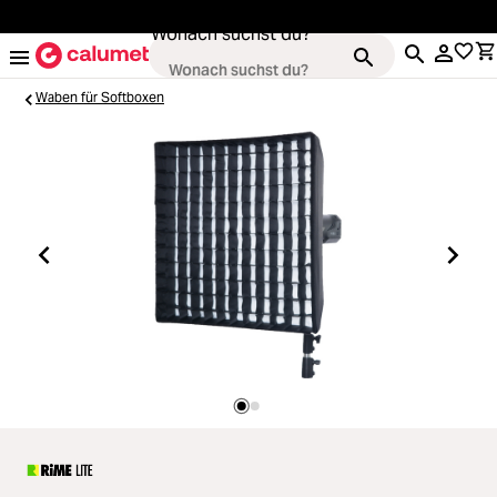
alt springen
Wonach suchst du?
Waben für Softboxen
Kameras
Loading...
Objektive
Loading...
Video & Drohnen
Loading...
Stative & Gimbals
Loading...
Taschen
Loading...