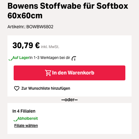
Zubehör
Bowens Stoffwabe für Softbox
Loading...
60x60cm
Licht & Studio
Artikelnr.:
BOWBW6802
Loading...
Bildbearbeitung
30,79 €
inkl. MwSt.
Loading...
Ferngläser
Auf Lager
In 1-3 Werktagen bei dir
Loading...
Second Hand
In den Warenkorb
Loading...
SALE
Zur Wunschliste hinzufügen
oder
Loading...
In 4 Filialen
Abholbereit
Filiale wählen