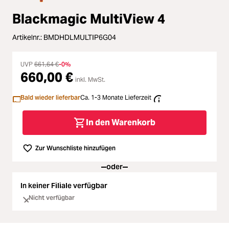
Loading...
Zubehör
Blackmagic MultiView 4
Loading...
Licht & Studio
Artikelnr.:
BMDHDLMULTIP6G04
Loading...
Bildbearbeitung
UVP
661,64 €
-0%
660,00 €
Loading...
inkl. MwSt.
Ferngläser
Bald wieder lieferbar
Ca. 1-3 Monate Lieferzeit
Loading...
Second Hand
In den Warenkorb
Loading...
SALE
Zur Wunschliste hinzufügen
Loading...
oder
In keiner Filiale verfügbar
Nicht verfügbar