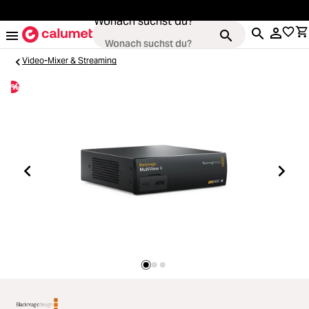
alt springen
Wonach suchst du?
Video-Mixer & Streaming
%
Kameras
Loading...
Objektive
Loading...
Video & Drohnen
Loading...
Stative & Gimbals
Loading...
Taschen