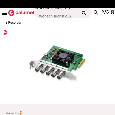
alt springen
Wonach suchst du?
Recorder
%
Kameras
Loading...
Objektive
Loading...
Video & Drohnen
Loading...
Stative & Gimbals
Loading...
Taschen
Loading...