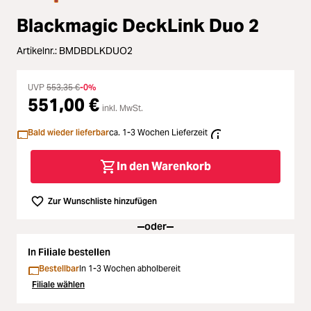
Zubehör
Loading...
Blackmagic DeckLink Duo 2
Licht & Studio
Artikelnr.:
BMDBDLKDUO2
Loading...
Bildbearbeitung
UVP
553,35 €
-0%
Loading...
551,00 €
inkl. MwSt.
Ferngläser
Bald wieder lieferbar
ca. 1-3 Wochen Lieferzeit
Loading...
Second Hand
In den Warenkorb
Loading...
SALE
Zur Wunschliste hinzufügen
Loading...
oder
In Filiale bestellen
Bestellbar
In 1-3 Wochen abholbereit
Filiale wählen