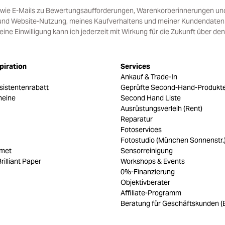
sowie E-Mails zu Bewertungsaufforderungen, Warenkorberinnerungen un
und Website-Nutzung, meines Kaufverhaltens und meiner Kundendaten i
e Einwilligung kann ich jederzeit mit Wirkung für die Zukunft über den
piration
Services
Ankauf & Trade-In
sistentenrabatt
Geprüfte Second-Hand-Produkt
heine
Second Hand Liste
Ausrüstungsverleih (Rent)
Reparatur
Fotoservices
Fotostudio (München Sonnenstr.
umet
Sensorreinigung
rilliant Paper
Workshops & Events
0%-Finanzierung
Objektivberater
Affiliate-Programm
Beratung für Geschäftskunden (