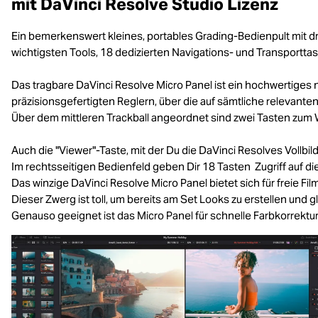
mit DaVinci Resolve Studio Lizenz
Ein bemerkenswert kleines, portables Grading-Bedienpult mit dr
wichtigsten Tools, 18 dedizierten Navigations- und Transportta
Das tragbare DaVinci Resolve Micro Panel ist ein hochwertiges n
präzisionsgefertigten Reglern, über die auf sämtliche relevanten 
Über dem mittleren Trackball angeordnet sind zwei Tasten zum 
Auch die "Viewer"-Taste, mit der Du die DaVinci Resolves Vollbildan
Im rechtsseitigen Bedienfeld geben Dir 18 Tasten Zugriff auf 
Das winzige DaVinci Resolve Micro Panel bietet sich für freie Fil
Dieser Zwerg ist toll, um bereits am Set Looks zu erstellen und 
Genauso geeignet ist das Micro Panel für schnelle Farbkorrek