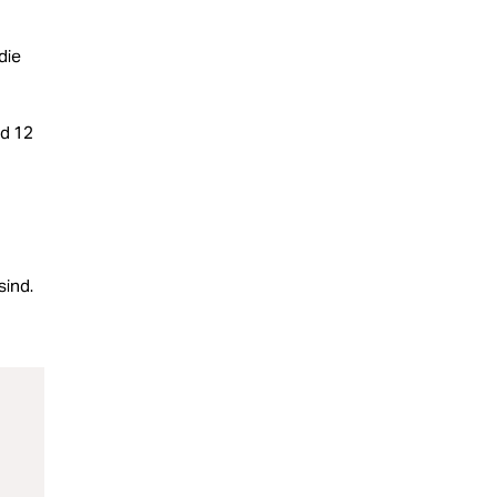
die
nd 12
sind.