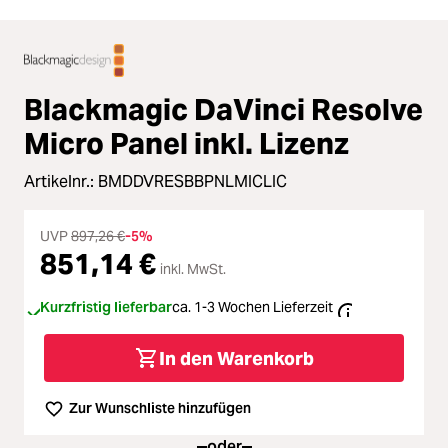
Blackmagic DaVinci Resolve
Micro Panel inkl. Lizenz
Artikelnr.:
BMDDVRESBBPNLMICLIC
UVP
897,26 €
-5%
851,14 €
inkl. MwSt.
Kurzfristig lieferbar
ca. 1-3 Wochen Lieferzeit
In den Warenkorb
Zur Wunschliste hinzufügen
oder