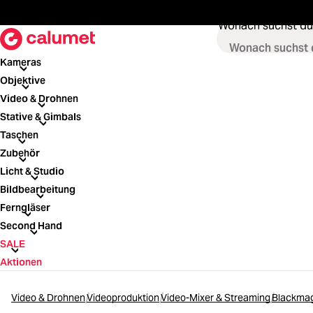
springen
Zur Hauptnavigation springen
Wonach suchst du
Kameras
Kameras
Objektive
Objektive
Video & Drohnen
Video & Drohnen
Stative & Gimbals
Stative & Gimbals
Taschen
Taschen
Zubehör
Zubehör
Licht & Studio
Licht & Studio
Bildbearbeitung
Bildbearbeitung
Ferngläser
Ferngläser
Second Hand
Second Hand
SALE
SALE
Aktionen
Video & Drohnen
Videoproduktion
Video-Mixer & Streaming
Blackmagi