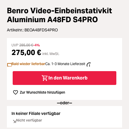
Loading...
Zubehör
Benro Video-Einbeinstativkit
Loading...
Licht & Studio
Aluminium A48FD S4PRO
Loading...
Artikelnr.:
BEOA48FDS4PRO
Bildbearbeitung
Loading...
UVP
285,00 €
-4%
Ferngläser
275,00 €
inkl. MwSt.
Loading...
Bald wieder lieferbar
Ca. 1-3 Monate Lieferzeit
Second Hand
Loading...
In den Warenkorb
SALE
Zur Wunschliste hinzufügen
Loading...
oder
In keiner Filiale verfügbar
Nicht verfügbar