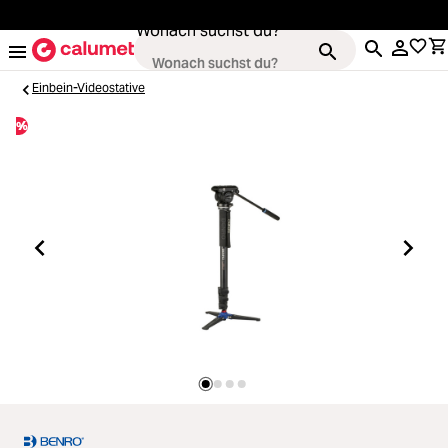
alt springen
Wonach suchst du?
Einbein-Videostative
%
Kameras
Loading...
Objektive
Loading...
Video & Drohnen
Loading...
Stative & Gimbals
Loading...
Taschen