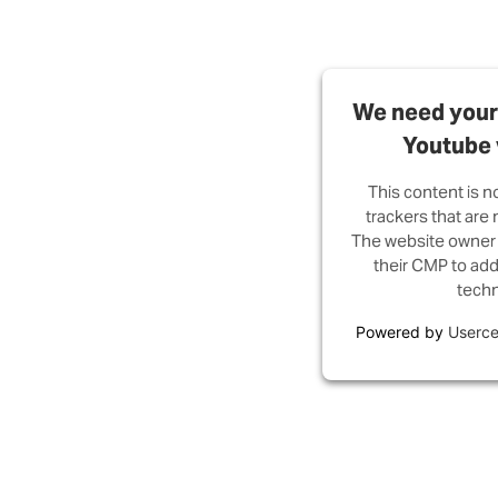
We need your 
Youtube 
This content is n
trackers that are n
The website owner 
their CMP to add 
techn
Powered by
Userce