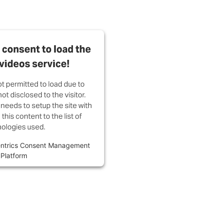
consent to load the
videos service!
ot permitted to load due to
ot disclosed to the visitor.
needs to setup the site with
this content to the list of
ologies used.
ntrics Consent Management
Platform