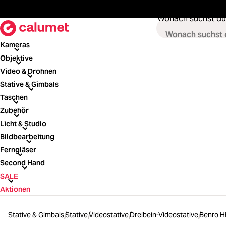
springen
Zur Hauptnavigation springen
Wonach suchst du
Kameras
Kameras
Objektive
Objektive
Video & Drohnen
Video & Drohnen
Stative & Gimbals
Stative & Gimbals
Taschen
Taschen
Zubehör
Zubehör
Licht & Studio
Licht & Studio
Bildbearbeitung
Bildbearbeitung
Ferngläser
Ferngläser
Second Hand
Second Hand
SALE
SALE
Aktionen
Stative & Gimbals
Stative
Videostative
Dreibein-Videostative
Benro H