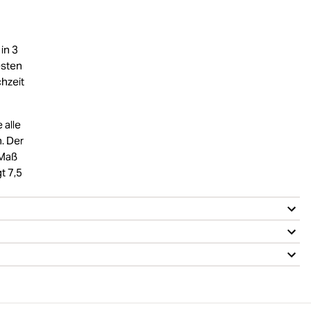
in 3
esten
chzeit
 alle
. Der
 Maß
t 7,5