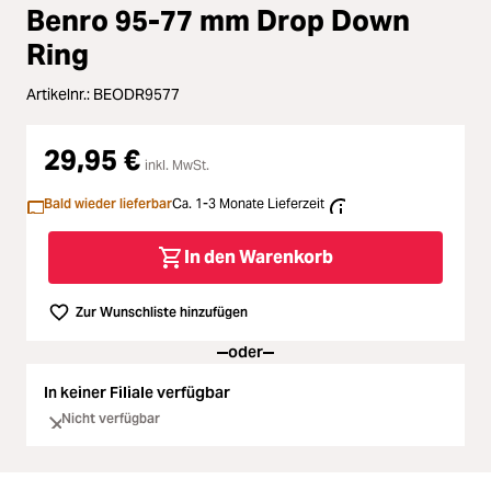
Zubehör
Benro 95-77 mm Drop Down
Loading...
Ring
Licht & Studio
Artikelnr.:
BEODR9577
Loading...
Bildbearbeitung
29,95 €
Loading...
inkl. MwSt.
Ferngläser
Bald wieder lieferbar
Ca. 1-3 Monate Lieferzeit
Loading...
Second Hand
In den Warenkorb
Loading...
SALE
Zur Wunschliste hinzufügen
oder
Loading...
In keiner Filiale verfügbar
Nicht verfügbar