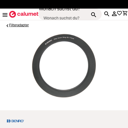
alt springen
Wonach suchst du?
Filteradapter
Kameras
Loading...
Objektive
Loading...
Video & Drohnen
Loading...
Stative & Gimbals
Loading...
Taschen
Loading...