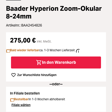
Zubehör
Baader Hyperion Zoom-Okular
ading...
Licht & Studio
8-24mm
ading...
Artikelnr.:
BAA2454826
Bildbearbeitung
ading...
275,00 €
inkl. MwSt.
Ferngläser
Bald wieder lieferbar
ca. 1-3 Wochen Lieferzeit
ading...
Second Hand
In den Warenkorb
ading...
SALE
Zur Wunschliste hinzufügen
ading...
oder
In Filiale bestellen
Bestellbar
In 1-3 Wochen abholbereit
Filiale wählen