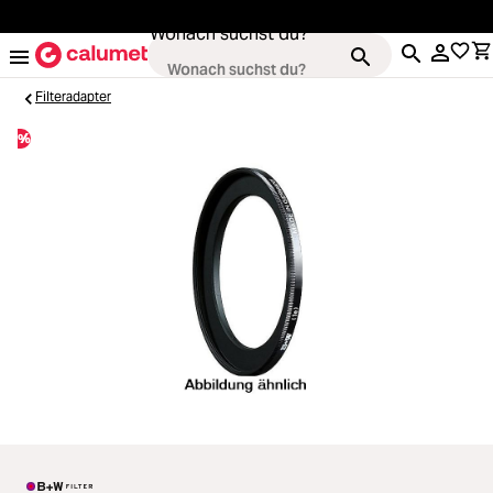
alt springen
Wonach suchst du?
Filteradapter
%
Loading...
Kameras
Loading...
Objektive
Loading...
Video & Drohnen
Loading...
Stative & Gimbals
Loading...
Taschen