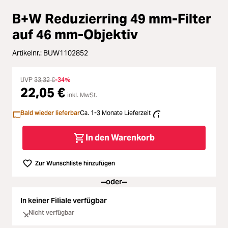
Loading...
Zubehör
B+W Reduzierring 49 mm-Filter
Loading...
Licht & Studio
auf 46 mm-Objektiv
Artikelnr.:
BUW1102852
Loading...
Bildbearbeitung
UVP
33,32 €
-34%
Loading...
Ferngläser
22,05 €
inkl. MwSt.
Loading...
Bald wieder lieferbar
Ca. 1-3 Monate Lieferzeit
Second Hand
In den Warenkorb
Loading...
SALE
Zur Wunschliste hinzufügen
oder
In keiner Filiale verfügbar
Nicht verfügbar