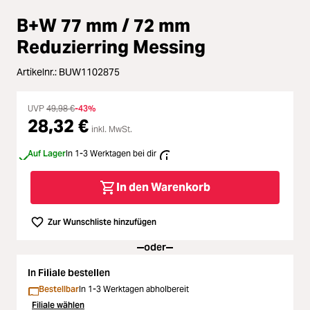
Loading...
Zubehör
B+W 77 mm / 72 mm
Loading...
Licht & Studio
Reduzierring Messing
Loading...
Artikelnr.:
BUW1102875
Bildbearbeitung
Loading...
UVP
49,98 €
-43%
Ferngläser
28,32 €
inkl. MwSt.
Loading...
Auf Lager
In 1-3 Werktagen bei dir
Second Hand
In den Warenkorb
Loading...
SALE
Zur Wunschliste hinzufügen
oder
In Filiale bestellen
Bestellbar
In 1-3 Werktagen abholbereit
Filiale wählen