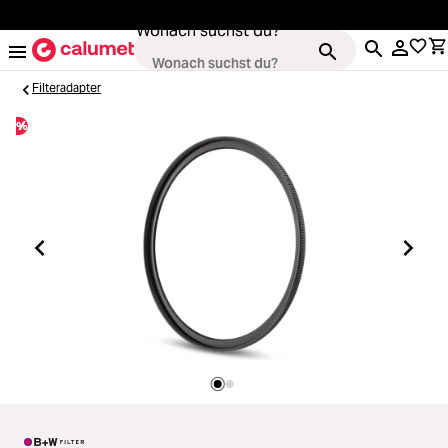
alt springen
Wonach suchst du?
Filteradapter
%
Loading...
Kameras
Loading...
Objektive
Loading...
Video & Drohnen
Loading...
Stative & Gimbals
Loading...
Taschen