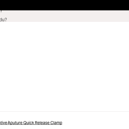
?
tive
Aputure Quick Release Clamp