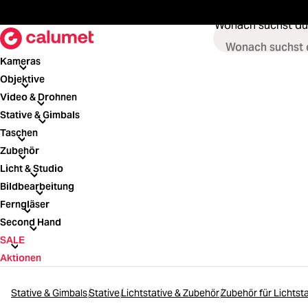
springen
Zur Hauptnavigation springen
Wonach suchst du
Kameras
Kameras
Objektive
Objektive
Video & Drohnen
Video & Drohnen
Stative & Gimbals
Stative & Gimbals
Taschen
Taschen
Zubehör
Zubehör
Licht & Studio
Licht & Studio
Bildbearbeitung
Bildbearbeitung
Ferngläser
Ferngläser
Second Hand
Second Hand
SALE
SALE
Aktionen
Stative & Gimbals
Stative
Lichtstative & Zubehör
Zubehör für Lichtsta