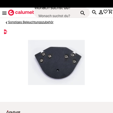
alt springen
Wonach suchst du?
Sonstiges Beleuchtungszubehör
%
Kameras
Loading...
Objektive
Loading...
Video & Drohnen
Loading...
Stative & Gimbals
Loading...
Taschen