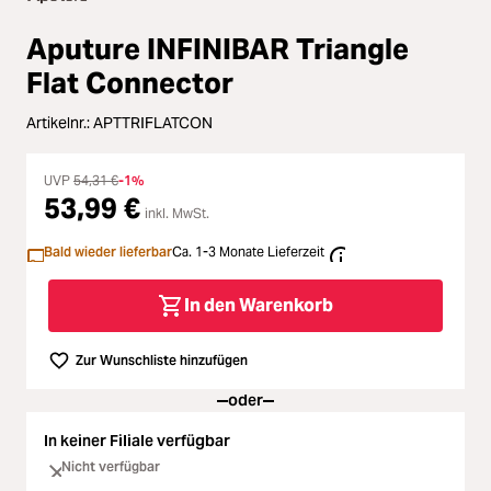
Loading...
Zubehör
Loading...
Aputure INFINIBAR Triangle
Licht & Studio
Flat Connector
Loading...
Bildbearbeitung
Artikelnr.:
APTTRIFLATCON
Loading...
UVP
54,31 €
-1%
Ferngläser
53,99 €
inkl. MwSt.
Loading...
Second Hand
Bald wieder lieferbar
Ca. 1-3 Monate Lieferzeit
Loading...
In den Warenkorb
SALE
Loading...
Zur Wunschliste hinzufügen
oder
In keiner Filiale verfügbar
Nicht verfügbar