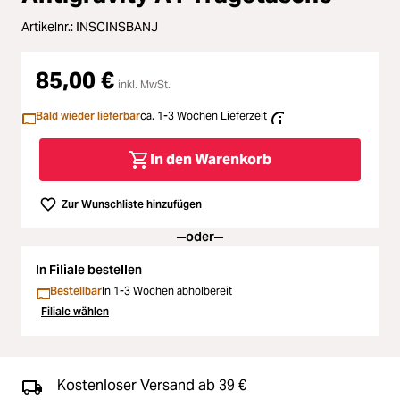
Zubehör
Artikelnr.:
INSCINSBANJ
Loading...
Licht & Studio
85,00 €
inkl. MwSt.
Loading...
Bildbearbeitung
Bald wieder lieferbar
ca. 1-3 Wochen Lieferzeit
Loading...
Ferngläser
In den Warenkorb
Loading...
Second Hand
Zur Wunschliste hinzufügen
oder
Loading...
SALE
In Filiale bestellen
Bestellbar
In 1-3 Wochen abholbereit
Loading...
Filiale wählen
Kostenloser Versand ab 39 €