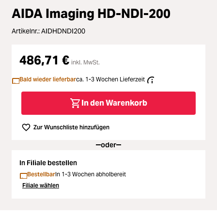
Zubehör
oading...
AIDA Imaging HD-NDI-200
Licht & Studio
oading...
Artikelnr.:
AIDHDNDI200
Bildbearbeitung
oading...
486,71 €
inkl. MwSt.
Bald wieder lieferbar
ca. 1-3 Wochen Lieferzeit
Ferngläser
oading...
In den Warenkorb
Second Hand
oading...
Zur Wunschliste hinzufügen
SALE
oading...
oder
In Filiale bestellen
Bestellbar
In 1-3 Wochen abholbereit
Filiale wählen