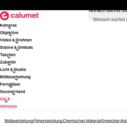
springen
Zur Hauptnavigation springen
Wonach suchst du
Kameras
Kameras
Objektive
Objektive
Video & Drohnen
Video & Drohnen
Stative & Gimbals
Stative & Gimbals
Taschen
Taschen
Zubehör
Zubehör
Licht & Studio
Licht & Studio
Bildbearbeitung
Bildbearbeitung
Ferngläser
Ferngläser
Second Hand
Second Hand
SALE
SALE
Aktionen
Bildbearbeitung
Filmentwicklung
Chemisches Material
Entwickler
Ado