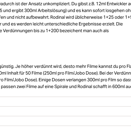
urch ist der Ansatz unkompliziert. Du gibst z.B. 12ml Entwickler a
 und ergibt 300ml Arbeitslösung) und es kann sofort losgehen o
fen und nicht aufbewahrt. Rodinal wird üblicherweise 1+25 oder 1
und es werden leicht unterschiedliche Ergebnisse erzielt. Die
e Verdünnungen bis zu 1+200 bezeichent man auch als
sgünstig. Je höher verdünnt wird, desto mehr Filme kannst du pro F
0ml Inhalt für 50 Filme (250ml pro Film/Jobo Dose). Bei der Verdün
pro Film/Jobo Dose). Einige Dosen verlangen 300ml pro Film so das
s passen zwei Filme auf eine Spirale und Rodinal schafft in 600ml a