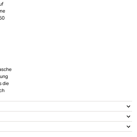
uf
hne
+50
lasche
nung
s die
uch