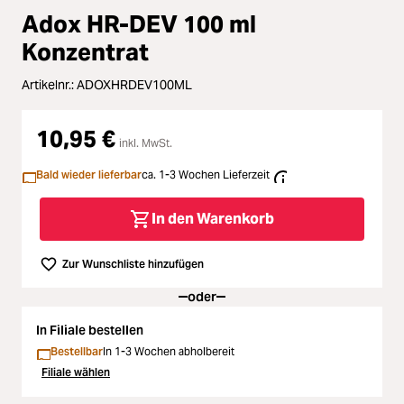
Zubehör
Adox HR-DEV 100 ml
Loading...
Konzentrat
Licht & Studio
Artikelnr.:
ADOXHRDEV100ML
Loading...
Bildbearbeitung
10,95 €
Loading...
inkl. MwSt.
Ferngläser
Bald wieder lieferbar
ca. 1-3 Wochen Lieferzeit
Loading...
Second Hand
In den Warenkorb
Loading...
SALE
Zur Wunschliste hinzufügen
oder
Loading...
In Filiale bestellen
Bestellbar
In 1-3 Wochen abholbereit
Filiale wählen