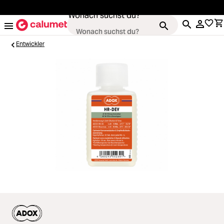
alt springen
Wonach suchst du?
Entwickler
Kameras
Loading...
Objektive
Loading...
Video & Drohnen
Loading...
Stative & Gimbals
Loading...
Taschen
Loading...