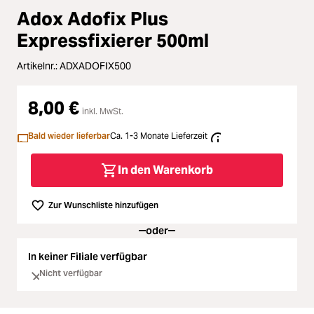
Loading...
Zubehör
Adox Adofix Plus
Loading...
Expressfixierer 500ml
Licht & Studio
Loading...
Artikelnr.:
ADXADOFIX500
Bildbearbeitung
8,00 €
Loading...
inkl. MwSt.
Ferngläser
Bald wieder lieferbar
Ca. 1-3 Monate Lieferzeit
Loading...
Second Hand
In den Warenkorb
Loading...
SALE
Zur Wunschliste hinzufügen
Loading...
oder
In keiner Filiale verfügbar
Nicht verfügbar