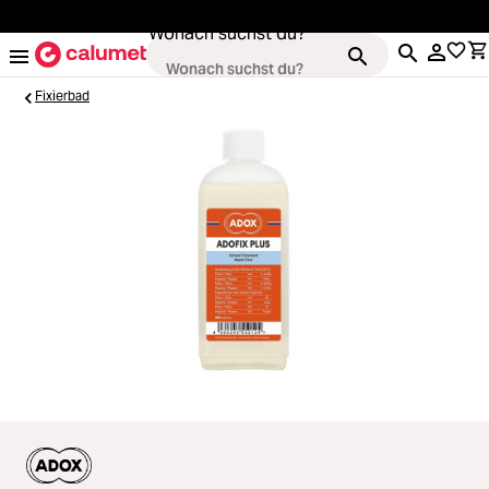
alt springen
Wonach suchst du?
Fixierbad
Kameras
Loading...
Objektive
Loading...
Video & Drohnen
Loading...
Stative & Gimbals
Loading...
Taschen