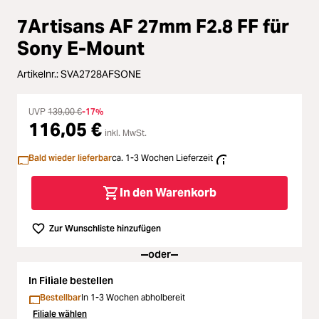
Zubehör
7Artisans AF 27mm F2.8 FF für
Loading...
Licht & Studio
Sony E-Mount
Loading...
Artikelnr.:
SVA2728AFSONE
Bildbearbeitung
Loading...
UVP
139,00 €
-17%
Ferngläser
116,05 €
inkl. MwSt.
Loading...
Bald wieder lieferbar
ca. 1-3 Wochen Lieferzeit
Second Hand
Loading...
In den Warenkorb
SALE
Loading...
Zur Wunschliste hinzufügen
oder
In Filiale bestellen
Bestellbar
In 1-3 Wochen abholbereit
Filiale wählen