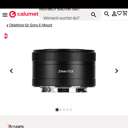
alt springen
Wonach suchst du?
Objektive für Sony E-Mount
%
Kameras
Loading...
Objektive
Loading...
Video & Drohnen
Loading...
Stative & Gimbals
Loading...
Taschen
Loading...