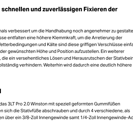
 schnellen und zuverlässigen Fixieren der
mals verbessert um die Handhabung noch angenehmer zu gestalt
sse entfalten eine höhere Klemmkraft, um die Arretierung der
Wetterbedingungen und Kälte sind diese griffigen Verschlüsse einf
 der gewünschten Höhe und Position aufzustellen. Ein weiterer
, die ein versehentliches Lösen und Herausrutschen der Stativbei
lständig verhindern. Weiterhin wird dadurch eine deutlich höhere
d
t das 3LT Pro 2.0 Winston mit speziell geformten Gummifüßen
en sich die Stativfüße abschrauben und durch 4 verschiedene, als
ügen über ein 3/8-Zoll Innengewinde samt 1/4-Zoll Innengewinde-Ad