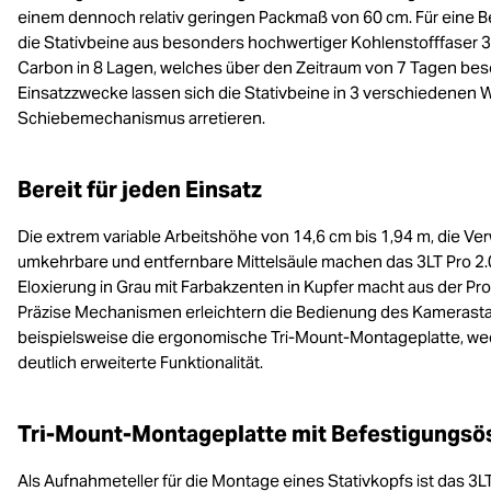
einem dennoch relativ geringen Packmaß von 60 cm. Für eine Be
die Stativbeine aus besonders hochwertiger Kohlenstofffaser 3
Carbon in 8 Lagen, welches über den Zeitraum von 7 Tagen beso
Einsatzzwecke lassen sich die Stativbeine in 3 verschiedenen W
Schiebemechanismus arretieren.
Bereit für jeden Einsatz
Die extrem variable Arbeitshöhe von 14,6 cm bis 1,94 m, die Ve
umkehrbare und entfernbare Mittelsäule machen das 3LT Pro 2.0 
Eloxierung in Grau mit Farbakzenten in Kupfer macht aus der Pro 
Präzise Mechanismen erleichtern die Bedienung des Kamerasta
beispielsweise die ergonomische Tri-Mount-Montageplatte, wech
deutlich erweiterte Funktionalität.
Tri-Mount-Montageplatte mit Befestigungsö
Als Aufnahmeteller für die Montage eines Stativkopfs ist das 3