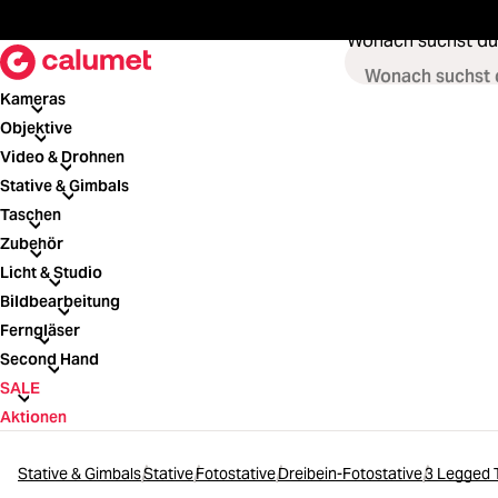
springen
Zur Hauptnavigation springen
Wonach suchst du
Kameras
Kameras
Objektive
Objektive
Video & Drohnen
Video & Drohnen
Stative & Gimbals
Stative & Gimbals
Taschen
Taschen
Zubehör
Zubehör
Licht & Studio
Licht & Studio
Bildbearbeitung
Bildbearbeitung
Ferngläser
Ferngläser
Second Hand
Second Hand
SALE
SALE
Aktionen
Stative & Gimbals
Stative
Fotostative
Dreibein-Fotostative
3 Legged T