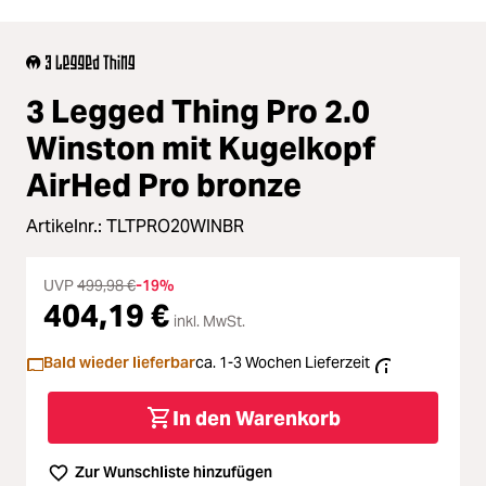
3 Legged Thing Pro 2.0
Winston mit Kugelkopf
AirHed Pro bronze
Artikelnr.:
TLTPRO20WINBR
UVP
499,98 €
-19%
404,19 €
inkl. MwSt.
Bald wieder lieferbar
ca. 1-3 Wochen Lieferzeit
In den Warenkorb
Zur Wunschliste hinzufügen