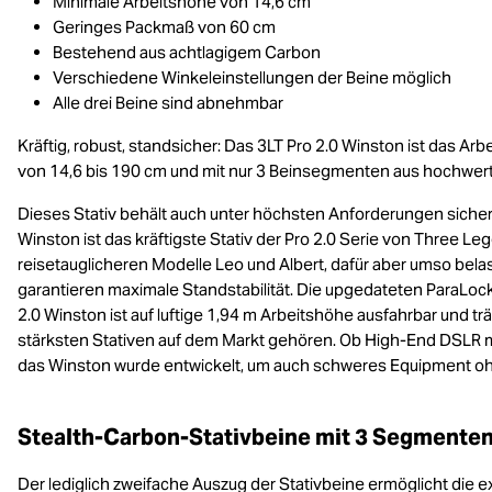
Minimale Arbeitshöhe von 14,6 cm
Geringes Packmaß von 60 cm
Bestehend aus achtlagigem Carbon
Verschiedene Winkeleinstellungen der Beine möglich
Alle drei Beine sind abnehmbar
Kräftig, robust, standsicher: Das 3LT Pro 2.0 Winston ist das Arbe
von 14,6 bis 190 cm und mit nur 3 Beinsegmenten aus hochwertig
Dieses Stativ behält auch unter höchsten Anforderungen sichere
Winston ist das kräftigste Stativ der Pro 2.0 Serie von Three Legg
reisetauglicheren Modelle Leo und Albert, dafür aber umso belas
garantieren maximale Standstabilität. Die upgedateten ParaLoc
2.0 Winston ist auf luftige 1,94 m Arbeitshöhe ausfahrbar und trä
stärksten Stativen auf dem Markt gehören. Ob High-End DSLR mi
das Winston wurde entwickelt, um auch schweres Equipment oh
Stealth-Carbon-Stativbeine mit 3 Segmenten 
Der lediglich zweifache Auszug der Stativbeine ermöglicht die e