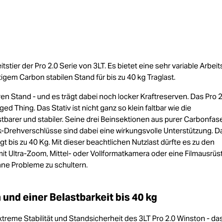
itstier der Pro 2.0 Serie von 3LT. Es bietet eine sehr variable Arbe
em Carbon stabilen Stand für bis zu 40 kg Traglast.
n Stand - und es trägt dabei noch locker Kraftreserven. Das Pro 2
ed Thing. Das Stativ ist nicht ganz so klein faltbar wie die
tbarer und stabiler. Seine drei Beinsektionen aus purer Carbonfas
k-Drehverschlüsse sind dabei eine wirkungsvolle Unterstützung. D
gt bis zu 40 Kg. Mit dieser beachtlichen Nutzlast dürfte es zu den
t Ultra-Zoom, Mittel- oder Vollformatkamera oder eine Filmausrüs
ne Probleme zu schultern.
und einer Belastbarkeit bis 40 kg
xtreme Stabilität und Standsicherheit des 3LT Pro 2.0 Winston - das