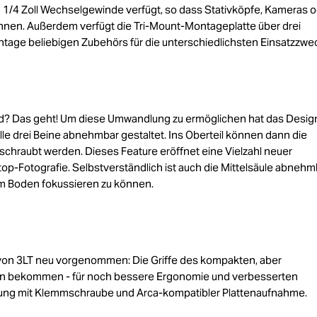
d 1/4 Zoll Wechselgewinde verfügt, so dass Stativköpfe, Kameras 
nnen. Außerdem verfügt die Tri-Mount-Montageplatte über drei
tage beliebigen Zubehörs für die unterschiedlichsten Einsatzzwe
od? Das geht! Um diese Umwandlung zu ermöglichen hat das Desig
alle drei Beine abnehmbar gestaltet. Ins Oberteil können dann die
schraubt werden. Dieses Feature eröffnet eine Vielzahl neuer
p-Fotografie. Selbstverständlich ist auch die Mittelsäule abnehm
m Boden fokussieren zu können.
von 3LT neu vorgenommen: Die Griffe des kompakten, aber
chen bekommen - für noch bessere Ergonomie und verbesserten
hrung mit Klemmschraube und Arca-kompatibler Plattenaufnahme.