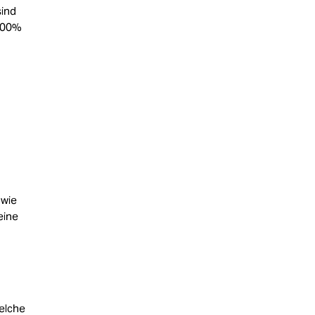
sind
 100%
 wie
eine
welche