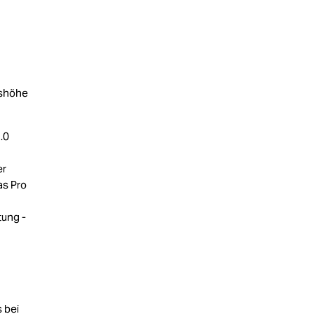
itshöhe
.0
er
as Pro
tung -
 bei