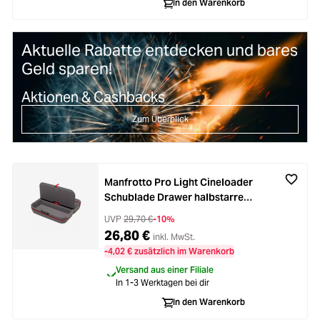
In den Warenkorb
Aktuelle Rabatte entdecken und bares
Geld sparen!
Aktionen & Cashbacks
Zum Überblick
Manfrotto Pro Light Cineloader
Schublade Drawer halbstarre
Organizertasche
UVP
29,70 €
-10%
26,80 €
inkl. MwSt.
-4,02 € zusätzlich im Warenkorb
Versand aus einer Filiale
In 1-3 Werktagen bei dir
In den Warenkorb