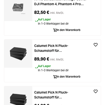
DJI Phantom 4, Phantom 4 Pro
oder Phantom 4 Pro+ für
82,50 €
inkl. MwSt.
HPRC2700W Koffer
Auf Lager
In 1-3 Werktagen bei dir
In den Warenkorb
Calumet Pick N Pluck-
Schaumstoff für
Hartschalenkoffer 5527
89,90 €
inkl. MwSt.
Auf Lager
In 1-3 Werktagen bei dir
In den Warenkorb
Calumet Pick N Pluck-
Schaumstoff für
Hartschalenkoffer 4321