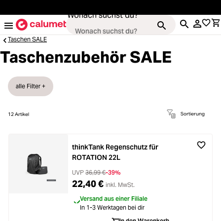
alt springen
Wonach suchst du?
Taschen SALE
Taschenzubehör SALE
Kameras
alle Filter +
Loading...
Objektive
Sortierung
12
Artikel
Loading...
Video & Drohnen
thinkTank Regenschutz für
Loading...
ROTATION 22L
Stative & Gimbals
UVP
36,99 €
-39%
Loading...
22,40 €
inkl. MwSt.
Taschen
Versand aus einer Filiale
In 1-3 Werktagen bei dir
In den Warenkorb