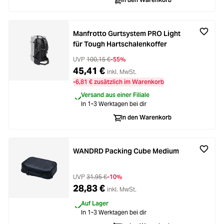
Loading...
Zubehör
Loading...
Licht & Studio
Manfrotto Gurtsystem PRO Light
für Tough Hartschalenkoffer
Loading...
Bildbearbeitung
UVP
100,15 €
-55%
45,41 €
inkl. MwSt.
Loading...
-6,81 € zusätzlich im Warenkorb
Ferngläser
Versand aus einer Filiale
Loading...
In 1-3 Werktagen bei dir
Second Hand
In den Warenkorb
Loading...
SALE
WANDRD Packing Cube Medium
Loading...
UVP
31,95 €
-10%
28,83 €
inkl. MwSt.
Auf Lager
In 1-3 Werktagen bei dir