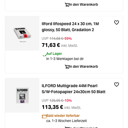
In den Warenkorb
Ilford Ilfospeed 24 x 30 cm, 1M
glossy, 50 Blatt, Gradation 2
UVP
174,68 €
-59%
71,63 €
inkl. MwSt.
Auf Lager
In 1-3 Werktagen bei dir
In den Warenkorb
ILFORD Multigrade 44M Pearl
S/W-Fotopapier 24x30cm 50 Blatt
UVP
125,95 €
-10%
113,35 €
inkl. MwSt.
Bald wieder lieferbar
ca. 1-3 Wochen Lieferzeit