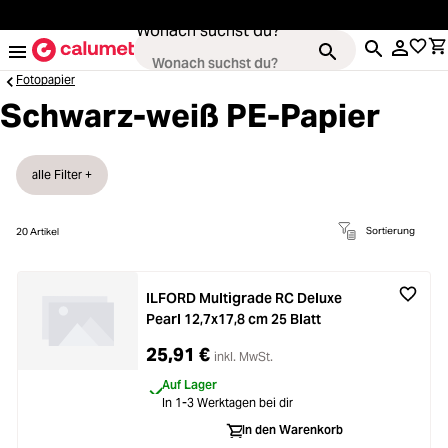
alt springen
Wonach suchst du?
Fotopapier
Schwarz-weiß PE-Papier
Kameras
ading...
alle Filter +
Objektive
ading...
Sortierung
20
Artikel
Video & Drohnen
ading...
ILFORD Multigrade RC Deluxe
Pearl 12,7x17,8 cm 25 Blatt
Stative & Gimbals
ading...
25,91 €
inkl. MwSt.
Taschen
Auf Lager
ading...
In 1-3 Werktagen bei dir
In den Warenkorb