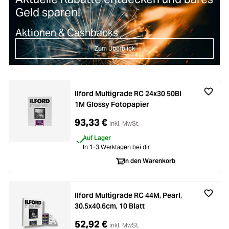
Geld sparen!
Aktionen & Cashbacks
Zum Überblick
Ilford Multigrade RC 24x30 50Bl
1M Glossy Fotopapier
93,33 €
inkl. MwSt.
Auf Lager
In 1-3 Werktagen bei dir
In den Warenkorb
Ilford Multigrade RC 44M, Pearl,
30.5x40.6cm, 10 Blatt
52,92 €
inkl. MwSt.