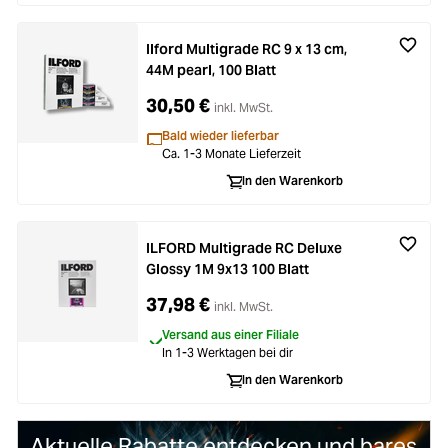
Zubehör
ading...
Ilford Multigrade RC 9 x 13 cm,
Licht & Studio
ading...
44M pearl, 100 Blatt
30,50 €
inkl. MwSt.
Bildbearbeitung
ading...
Bald wieder lieferbar
Ca. 1-3 Monate Lieferzeit
Ferngläser
ading...
In den Warenkorb
Second Hand
ading...
ILFORD Multigrade RC Deluxe
Glossy 1M 9x13 100 Blatt
SALE
ading...
37,98 €
inkl. MwSt.
Versand aus einer Filiale
In 1-3 Werktagen bei dir
In den Warenkorb
Aktuelle Rabatte entdecken und bares