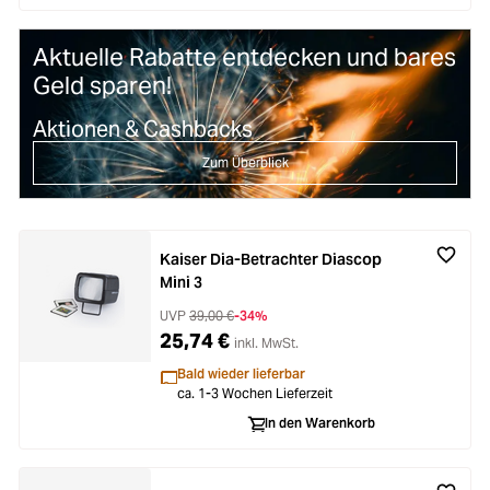
Aktuelle Rabatte entdecken und bares
Geld sparen!
Aktionen & Cashbacks
Zum Überblick
Kaiser Dia-Betrachter Diascop
Mini 3
UVP
39,00 €
-34%
25,74 €
inkl. MwSt.
Bald wieder lieferbar
ca. 1-3 Wochen Lieferzeit
In den Warenkorb