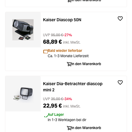
oading...
Zubehör
oading...
Licht & Studio
Kaiser Diascop 50N
oading...
Bildbearbeitung
UVP
95,00 €
-27%
68,89 €
inkl. MwSt.
oading...
Ferngläser
Bald wieder lieferbar
Ca. 1-3 Monate Lieferzeit
In den Warenkorb
oading...
Second Hand
oading...
SALE
Kaiser Dia-Betrachter diascop
mini 2
UVP
35,00 €
-34%
22,95 €
inkl. MwSt.
Auf Lager
In 1-3 Werktagen bei dir
In den Warenkorb