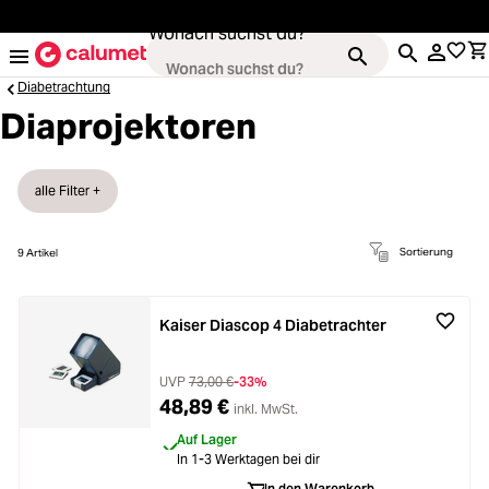
alt springen
Wonach suchst du?
Diabetrachtung
Diaprojektoren
oading...
Kameras
alle Filter +
oading...
Objektive
Sortierung
9
Artikel
oading...
Video & Drohnen
Kaiser Diascop 4 Diabetrachter
oading...
Stative & Gimbals
UVP
73,00 €
-33%
48,89 €
inkl. MwSt.
oading...
Taschen
Auf Lager
In 1-3 Werktagen bei dir
In den Warenkorb