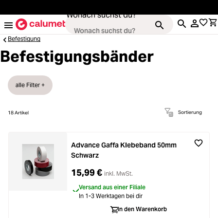
alt springen
Wonach suchst du?
Befestigung
Befestigungsbänder
Kameras
alle Filter +
Loading...
Objektive
Sortierung
18
Artikel
Loading...
Video & Drohnen
Advance Gaffa Klebeband 50mm
Loading...
Schwarz
Stative & Gimbals
15,99 €
inkl. MwSt.
Loading...
Taschen
Versand aus einer Filiale
In 1-3 Werktagen bei dir
Loading...
In den Warenkorb