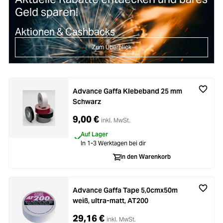
Geld sparen!
Aktionen & Cashbacks
Zum Überblick
Advance Gaffa Klebeband 25 mm
Schwarz
9,00 €
inkl. MwSt.
Auf Lager
In 1-3 Werktagen bei dir
In den Warenkorb
Advance Gaffa Tape 5,0cmx50m
weiß, ultra-matt, AT200
29,16 €
inkl. MwSt.