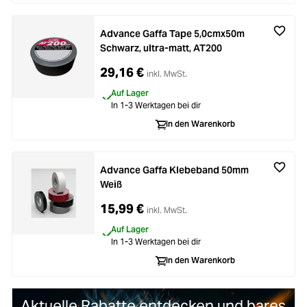
Zubehör
Loading...
Advance Gaffa Tape 5,0cmx50m
Licht & Studio
Schwarz, ultra-matt, AT200
Loading...
29,16 €
inkl. MwSt.
Bildbearbeitung
Auf Lager
Loading...
In 1-3 Werktagen bei dir
Ferngläser
In den Warenkorb
Loading...
Second Hand
Advance Gaffa Klebeband 50mm
Loading...
Weiß
SALE
15,99 €
inkl. MwSt.
Loading...
Auf Lager
In 1-3 Werktagen bei dir
In den Warenkorb
Aktuelle Rabatte entdecken und bares