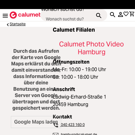
alt springen
Wonach suchst du?
Startseite
Calumet Filialen
Calumet Photo Video
Kameras
Loading...
Hamburg
Durch das Aufrufen
der Karte von Google
Öffnungszeiten
Maps erklärst du dich
Objektive
Loading...
Mo-Fr: 10:00 - 19:00 Uhr
damit einverstanden,
dass Informationen
Sa: 10:00 - 18:00 Uhr
Video & Drohnen
über deine
Loading...
Benutzung an einen
Anschrift
Server von Google
Ludwig-Erhard-Straße 1
Stative & Gimbals
Loading...
übertragen und dort
20459 Hamburg
gespeichert werden.
Taschen
Kontakt
Loading...
040 423 160 0
hamburg@calumet.de