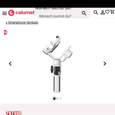
alt springen
Wonach suchst du?
Smartphone-Gimbals
%
Kameras
Loading...
Objektive
Loading...
Video & Drohnen
Loading...
Stative & Gimbals
Loading...
Taschen
Loading...