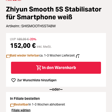
Zubehör
Zhiyun Smooth 5S Stabilisator
Loading...
Licht & Studio
für Smartphone weiß
Loading...
Artikelnr.:
SHISMOOTH5STABW
Bildbearbeitung
Loading...
UVP
189,99 €
-20%
Ferngläser
152,00 €
inkl. MwSt.
Loading...
Bald wieder lieferbar
ca. 1-3 Wochen Lieferzeit
Second Hand
Loading...
In den Warenkorb
SALE
Zur Wunschliste hinzufügen
Loading...
oder
In Filiale bestellen
Bestellbar
In 1-3 Wochen abholbereit
Filiale wählen