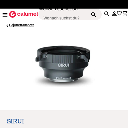
alt springen
Wonach suchst du?
Bajonettadapter
Loading...
Kameras
Loading...
Objektive
Loading...
Video & Drohnen
Loading...
Stative & Gimbals
Loading...
Taschen