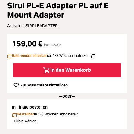
Loading...
Zubehör
Sirui PL-E Adapter PL auf E
Mount Adapter
Loading...
Licht & Studio
Artikelnr.:
SIRPLEADAPTER
Loading...
Bildbearbeitung
159,00 €
inkl. MwSt.
Loading...
Ferngläser
Bald wieder lieferbar
ca. 1-3 Wochen Lieferzeit
Loading...
Second Hand
In den Warenkorb
Loading...
SALE
Zur Wunschliste hinzufügen
oder
In Filiale bestellen
Bestellbar
In 1-3 Wochen abholbereit
Filiale wählen