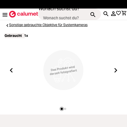
alt springen
Wonach suchst du?
Sonstige gebrauchte Objektive für Systemkameras
Gebraucht
1x
Kameras
oading...
Objektive
oading...
Video & Drohnen
oading...
Stative & Gimbals
oading...
Taschen
oading...