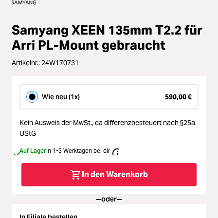
Zubehör
oading...
Licht & Studio
Samyang XEEN 135mm T2.2 für
oading...
Arri PL-Mount gebraucht
Bildbearbeitung
oading...
Artikelnr.:
24W170731
Ferngläser
oading...
Wie neu (1x)
590,00 €
Second Hand
oading...
Kein Ausweis der MwSt.,
da differenzbesteuert nach §25a
UStG
SALE
oading...
Auf Lager
In 1-3 Werktagen bei dir
In den Warenkorb
oder
In Filiale bestellen