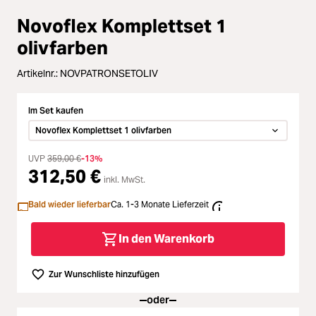
Zubehör
Novoflex Komplettset 1
Loading...
Licht & Studio
olivfarben
Loading...
Artikelnr.:
NOVPATRONSETOLIV
Bildbearbeitung
Loading...
Im Set kaufen
Ferngläser
Novoflex Komplettset 1 olivfarben
Loading...
UVP
Second Hand
359,00 €
-13%
312,50 €
inkl. MwSt.
Loading...
SALE
Bald wieder lieferbar
Ca. 1-3 Monate Lieferzeit
Loading...
In den Warenkorb
Zur Wunschliste hinzufügen
oder