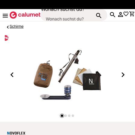
alt springen
Wonach suchst du?
Schirme
%
Kameras
Loading...
Objektive
Loading...
Video & Drohnen
Loading...
Stative & Gimbals
Loading...
Taschen
Loading...