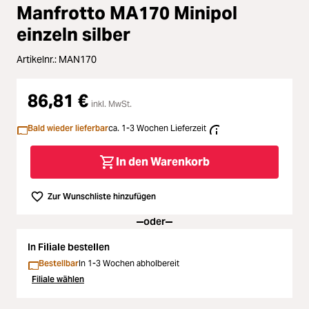
Loading...
Zubehör
Manfrotto MA170 Minipol
Loading...
einzeln silber
Licht & Studio
Artikelnr.:
MAN170
Loading...
Bildbearbeitung
86,81 €
inkl. MwSt.
Loading...
Ferngläser
Bald wieder lieferbar
ca. 1-3 Wochen Lieferzeit
Loading...
Second Hand
In den Warenkorb
Loading...
SALE
Zur Wunschliste hinzufügen
oder
In Filiale bestellen
Bestellbar
In 1-3 Wochen abholbereit
Filiale wählen