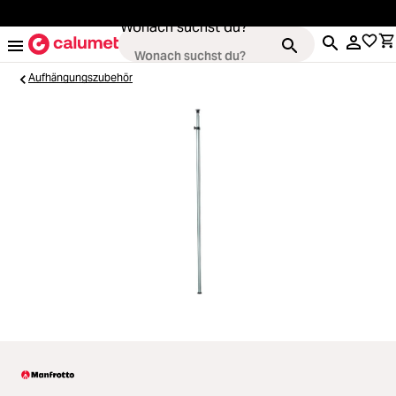
alt springen
Wonach suchst du?
Aufhängungszubehör
Loading...
Kameras
Loading...
Objektive
Loading...
Video & Drohnen
Loading...
Stative & Gimbals
Loading...
Taschen