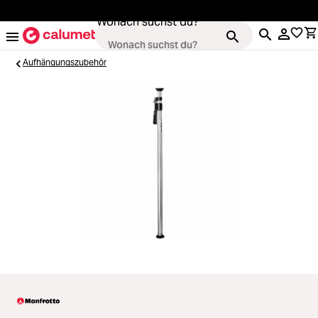
alt springen
Wonach suchst du?
Aufhängungszubehör
Loading...
Kameras
Loading...
Objektive
Loading...
Video & Drohnen
Loading...
Stative & Gimbals
Loading...
Taschen