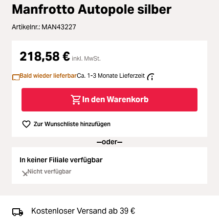
Loading...
Zubehör
Manfrotto Autopole silber
Loading...
Licht & Studio
Artikelnr.:
MAN43227
Loading...
218,58 €
Bildbearbeitung
inkl. MwSt.
Bald wieder lieferbar
Ca. 1-3 Monate Lieferzeit
Loading...
Ferngläser
In den Warenkorb
Loading...
Second Hand
Zur Wunschliste hinzufügen
Loading...
SALE
oder
In keiner Filiale verfügbar
Nicht verfügbar
Kostenloser Versand ab 39 €