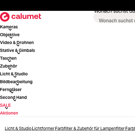
springen
Zur Hauptnavigation springen
Wonach suchst du
Kameras
Kameras
Objektive
Objektive
Video & Drohnen
Video & Drohnen
Stative & Gimbals
Stative & Gimbals
Taschen
Taschen
Zubehör
Zubehör
Licht & Studio
Licht & Studio
Bildbearbeitung
Bildbearbeitung
Ferngläser
Ferngläser
Second Hand
Second Hand
SALE
SALE
Aktionen
Licht & Studio
Lichtformer
Farbfilter & Zubehör für Lampenfilter
Farbf