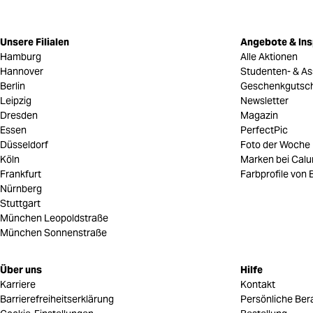
Unsere Filialen
Angebote & Ins
Hamburg
Alle Aktionen
Hannover
Studenten- & As
Berlin
Geschenkgutsc
Leipzig
Newsletter
Dresden
Magazin
Essen
PerfectPic
Düsseldorf
Foto der Woche
Köln
Marken bei Cal
Frankfurt
Farbprofile von B
Nürnberg
Stuttgart
München Leopoldstraße
München Sonnenstraße
Über uns
Hilfe
Karriere
Kontakt
Barrierefreiheitserklärung
Persönliche Ber