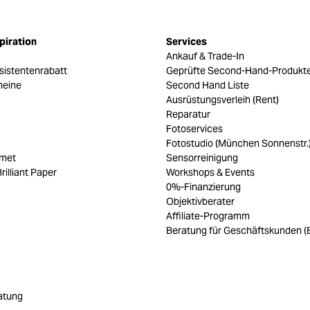
piration
Services
Ankauf & Trade-In
sistentenrabatt
Geprüfte Second-Hand-Produkt
heine
Second Hand Liste
Ausrüstungsverleih (Rent)
Reparatur
Fotoservices
Fotostudio (München Sonnenstr.
umet
Sensorreinigung
rilliant Paper
Workshops & Events
0%-Finanzierung
Objektivberater
Affiliate-Programm
Beratung für Geschäftskunden (
atung