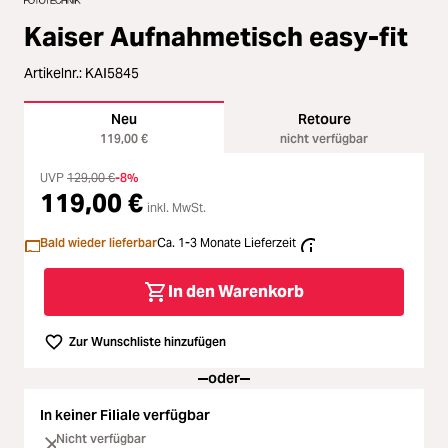
Zubehör
Kaiser Aufnahmetisch easy-fit
Loading...
Licht & Studio
Artikelnr.:
KAI5845
Loading...
Bildbearbeitung
Neu
Retoure
119,00 €
nicht verfügbar
Loading...
Ferngläser
UVP
129,00 €
-8%
119,00 €
inkl. MwSt.
Loading...
Second Hand
Bald wieder lieferbar
Ca. 1-3 Monate Lieferzeit
Loading...
SALE
In den Warenkorb
Loading...
Zur Wunschliste hinzufügen
oder
In keiner Filiale verfügbar
Nicht verfügbar