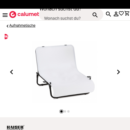
alt springen
Wonach suchst du?
Aufnahmetische
%
Kameras
Loading...
Objektive
Loading...
Video & Drohnen
Loading...
Stative & Gimbals
Loading...
Taschen
Loading...