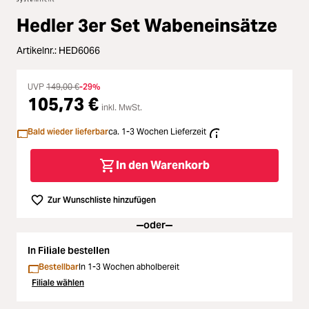
Zubehör
Hedler 3er Set Wabeneinsätze
Loading...
Licht & Studio
Artikelnr.:
HED6066
Loading...
Bildbearbeitung
UVP
149,00 €
-29%
105,73 €
Loading...
inkl. MwSt.
Ferngläser
Bald wieder lieferbar
ca. 1-3 Wochen Lieferzeit
Loading...
Second Hand
In den Warenkorb
Loading...
SALE
Zur Wunschliste hinzufügen
Loading...
oder
In Filiale bestellen
Bestellbar
In 1-3 Wochen abholbereit
Filiale wählen