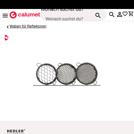
alt springen
Wonach suchst du?
Waben für Reflektoren
%
Kameras
Loading...
Objektive
Loading...
Video & Drohnen
Loading...
Stative & Gimbals
Loading...
Taschen
Loading...