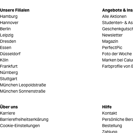
Unsere Filialen
Angebote & Ins
Hamburg
Alle Aktionen
Hannover
Studenten- & As
Berlin
Geschenkgutsc
Leipzig
Newsletter
Dresden
Magazin
Essen
PerfectPic
Düsseldorf
Foto der Woche
Köln
Marken bei Cal
Frankfurt
Farbprofile von B
Nürnberg
Stuttgart
München Leopoldstraße
München Sonnenstraße
Über uns
Hilfe
Karriere
Kontakt
Barrierefreiheitserklärung
Persönliche Ber
Cookie-Einstellungen
Bestellung
Zahlung