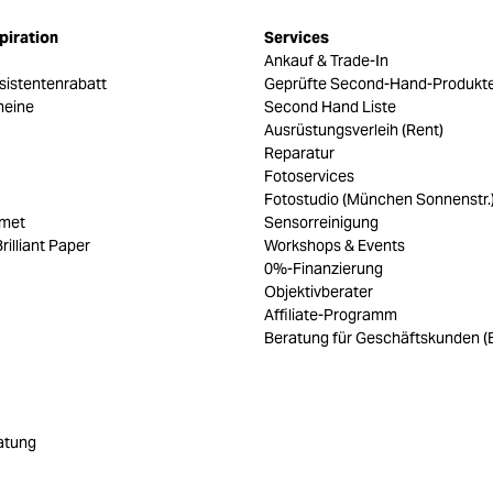
piration
Services
Ankauf & Trade-In
sistentenrabatt
Geprüfte Second-Hand-Produkt
heine
Second Hand Liste
Ausrüstungsverleih (Rent)
Reparatur
Fotoservices
Fotostudio (München Sonnenstr.
umet
Sensorreinigung
rilliant Paper
Workshops & Events
0%-Finanzierung
Objektivberater
Affiliate-Programm
Beratung für Geschäftskunden (
atung