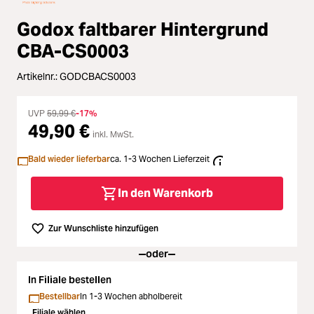
Loading...
Zubehör
Godox faltbarer Hintergrund
Loading...
Licht & Studio
CBA-CS0003
Loading...
Artikelnr.:
GODCBACS0003
Bildbearbeitung
Loading...
UVP
59,99 €
-17%
Ferngläser
49,90 €
inkl. MwSt.
Loading...
Second Hand
Bald wieder lieferbar
ca. 1-3 Wochen Lieferzeit
Loading...
In den Warenkorb
SALE
Loading...
Zur Wunschliste hinzufügen
oder
In Filiale bestellen
Bestellbar
In 1-3 Wochen abholbereit
Filiale wählen