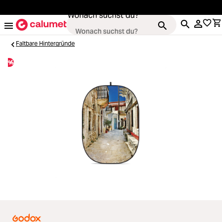
alt springen
Wonach suchst du?
Faltbare Hintergründe
%
Kameras
Loading...
Objektive
Loading...
Video & Drohnen
Loading...
Stative & Gimbals
Loading...
Taschen