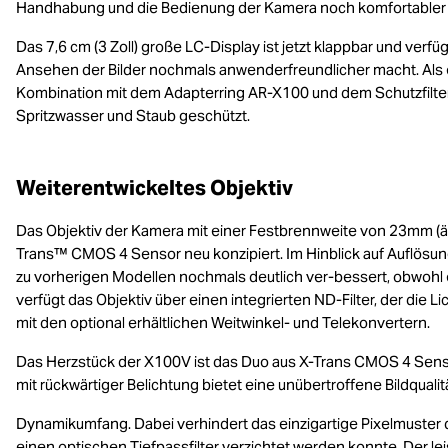
Handhabung und die Bedienung der Kamera noch komfortabler z
Das 7,6 cm (3 Zoll) große LC-Display ist jetzt klappbar und verf
Ansehen der Bilder nochmals anwenderfreundlicher macht. Als e
Kombination mit dem Adapterring AR-X100 und dem Schutzfilter 
Spritzwasser und Staub geschützt.
Weiterentwickeltes Objektiv
Das Objektiv der Kamera mit einer Festbrennweite von 23mm (ä
Trans™ CMOS 4 Sensor neu konzipiert. Im Hinblick auf Auflösun
zu vorherigen Modellen nochmals deutlich ver-bessert, obwohl
verfügt das Objektiv über einen integrierten ND-Filter, der die 
mit den optional erhältlichen Weitwinkel- und Telekonvertern.
Das Herzstück der X100V ist das Duo aus X-Trans CMOS 4 Sen
mit rückwärtiger Belichtung bietet eine unübertroffene Bildquali
Dynamikumfang. Dabei verhindert das einzigartige Pixelmuster d
einen optischen Tiefpassfilter verzichtet werden konnte. Der l