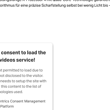
thmus für eine präzise Scharfstellung selbst bei wenig Licht bis -
consent to load the
videos service!
ot permitted to load due to
ot disclosed to the visitor.
needs to setup the site with
this content to the list of
ologies used.
ntrics Consent Management
Platform