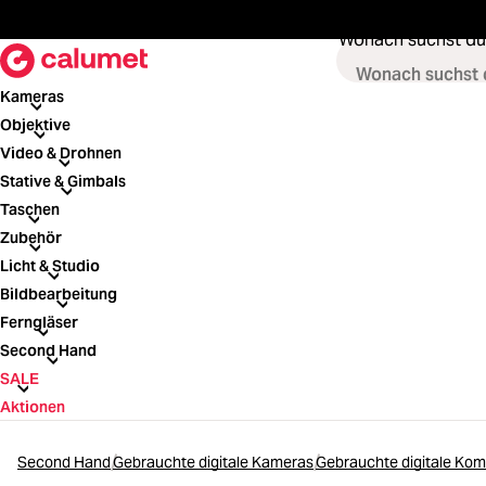
springen
Zur Hauptnavigation springen
Wonach suchst du
Kameras
Kameras
Objektive
Objektive
Video & Drohnen
Video & Drohnen
Stative & Gimbals
Stative & Gimbals
Taschen
Taschen
Zubehör
Zubehör
Licht & Studio
Licht & Studio
Bildbearbeitung
Bildbearbeitung
Ferngläser
Ferngläser
Second Hand
Second Hand
SALE
SALE
Aktionen
Second Hand
Gebrauchte digitale Kameras
Gebrauchte digitale Ko