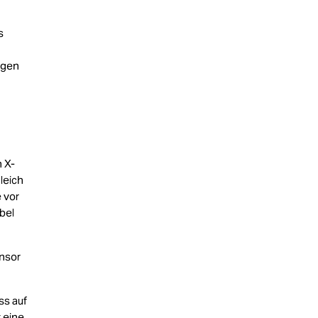
s
egen
 X-
leich
 vor
bel
nsor
ss auf
 eine