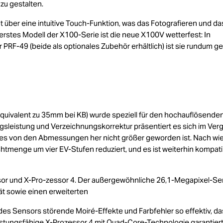
u gestalten.
ügt über eine intuitive Touch-Funktion, was das Fotografieren und da
rstes Modell der X100-Serie ist die neue X100V wetterfest: In
PRF-49 (beide als optionales Zubehör erhältlich) ist sie rundum g
quivalent zu 35mm bei KB) wurde speziell für den hochauflösenden
gsleistung und Verzeichnungskorrektur präsentiert es sich im Verg
 es von den Abmessungen her nicht größer geworden ist. Nach wie
Lichtmenge um vier EV-Stufen reduziert, und es ist weiterhin kompati
sor und X-Pro-zessor 4. Der außergewöhnliche 26,1-Megapixel-Se
tät sowie einen erweiterten
es Sensors störende Moiré-Effekte und Farbfehler so effektiv, da
eistungsfähige X-Prozessor 4 mit Quad-Core-Technologie garantiert