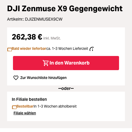
Zubehör
DJI Zenmuse X9 Gegengewicht
ading...
Licht & Studio
Artikelnr.:
DJIZENMUSEX9CW
ading...
Bildbearbeitung
262,38 €
inkl. MwSt.
ading...
Bald wieder lieferbar
ca. 1-3 Wochen Lieferzeit
Ferngläser
ading...
In den Warenkorb
Second Hand
ading...
Zur Wunschliste hinzufügen
SALE
oder
ading...
In Filiale bestellen
Bestellbar
In 1-3 Wochen abholbereit
Filiale wählen