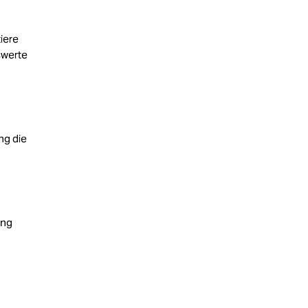
iere
swerte
ng die
ung