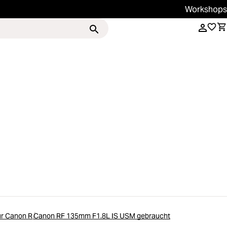
Workshops
Services
Magazin
ür Canon R
Canon RF 135mm F1.8L IS USM gebraucht