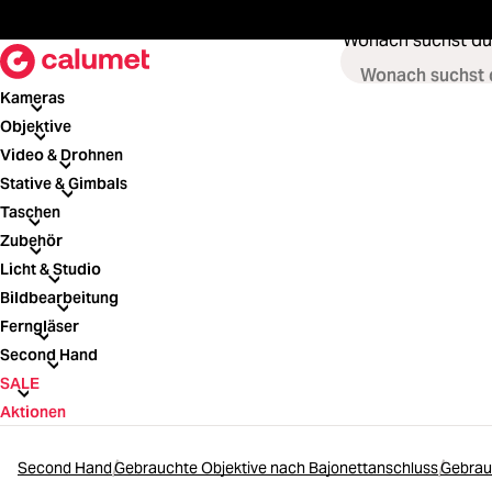
springen
Zur Hauptnavigation springen
Wonach suchst du
Kameras
Kameras
Objektive
Objektive
Video & Drohnen
Video & Drohnen
Stative & Gimbals
Stative & Gimbals
Taschen
Taschen
Zubehör
Zubehör
Licht & Studio
Licht & Studio
Bildbearbeitung
Bildbearbeitung
Ferngläser
Ferngläser
Second Hand
Second Hand
SALE
SALE
Aktionen
Second Hand
Gebrauchte Objektive nach Bajonettanschluss
Gebrau