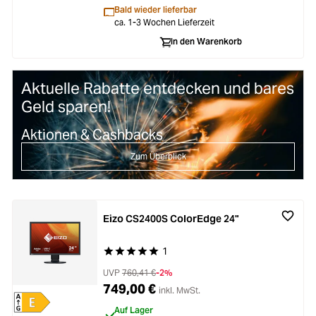
Bald wieder lieferbar
ca. 1-3 Wochen Lieferzeit
In den Warenkorb
Aktuelle Rabatte entdecken und bares
Geld sparen!
Aktionen & Cashbacks
Zum Überblick
Eizo CS2400S ColorEdge 24"
1
Durchschnittliche Bewertung von 5 von 5 Stern
UVP
760,41 €
-2%
749,00 €
inkl. MwSt.
Auf Lager