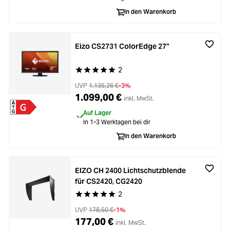
Zubehör
In den Warenkorb
oading...
Licht & Studio
oading...
Eizo CS2731 ColorEdge 27"
Bildbearbeitung
2
Durchschnittliche Bewertung von 5 von 5 Stern
oading...
Ferngläser
UVP
1.135,26 €
-3%
1.099,00 €
inkl. MwSt.
oading...
Auf Lager
Second Hand
In 1-3 Werktagen bei dir
oading...
In den Warenkorb
SALE
oading...
EIZO CH 2400 Lichtschutzblende
für CS2420, CG2420
2
Durchschnittliche Bewertung von 5 von 5 Stern
UVP
178,50 €
-1%
177,00 €
inkl. MwSt.