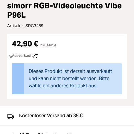
Loading...
Zubehör
simorr RGB-Videoleuchte Vibe
Loading...
P96L
Licht & Studio
Artikelnr.:
SRG3489
Loading...
Bildbearbeitung
42,90 €
Loading...
inkl. MwSt.
Ferngläser
Ausverkauft
Loading...
Second Hand
Dieses Produkt ist derzeit ausverkauft
und kann nicht bestellt werden. Bitte
Loading...
SALE
wähle ein anderes Produkt aus.
Loading...
Kostenloser Versand ab 39 €