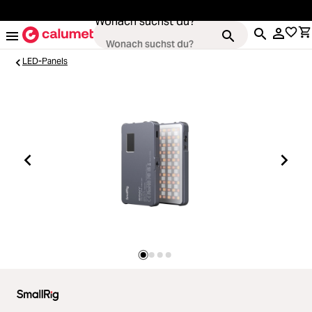
alt springen
Wonach suchst du?
LED-Panels
Kameras
Loading...
Objektive
Loading...
Video & Drohnen
Loading...
Stative & Gimbals
Loading...
Taschen