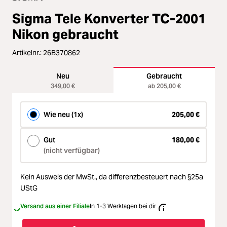
Zubehör
Loading...
Sigma Tele Konverter TC-2001
Licht & Studio
Nikon gebraucht
Loading...
Artikelnr.:
26B370862
Bildbearbeitung
Loading...
Neu
Gebraucht
Ferngläser
349,00 €
ab 205,00 €
Loading...
Wie neu (1x)
205,00 €
Second Hand
Loading...
Gut
180,00 €
SALE
(nicht verfügbar)
Loading...
Kein Ausweis der MwSt.,
da differenzbesteuert nach §25a
UStG
Versand aus einer Filiale
In 1-3 Werktagen bei dir