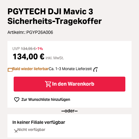
Zubehör
PGYTECH DJI Mavic 3
Loading...
Licht & Studio
Sicherheits-Tragekoffer
Loading...
Artikelnr.:
PGYP26A006
Bildbearbeitung
Loading...
UVP
134,95 €
-1%
Ferngläser
134,00 €
inkl. MwSt.
Loading...
Bald wieder lieferbar
Ca. 1-3 Monate Lieferzeit
Second Hand
Loading...
In den Warenkorb
SALE
Zur Wunschliste hinzufügen
Loading...
oder
In keiner Filiale verfügbar
Nicht verfügbar