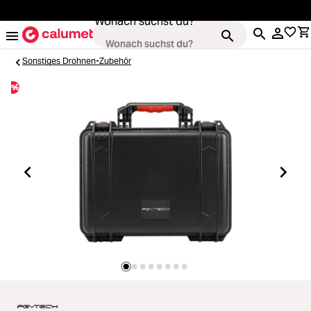
alt springen
Wonach suchst du?
Sonstiges Drohnen-Zubehör
%
Kameras
Loading...
Objektive
Loading...
Video & Drohnen
Loading...
Stative & Gimbals
Loading...
Taschen
Loading...