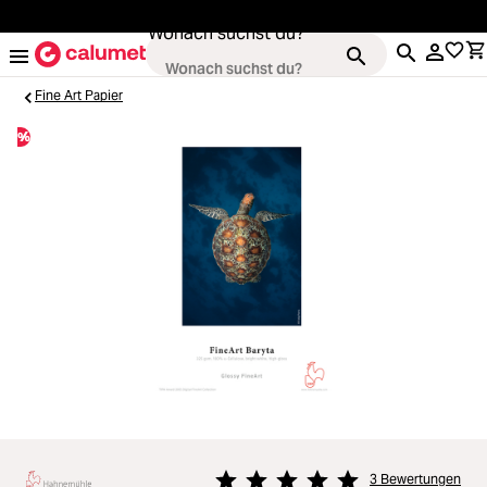
alt springen
Wonach suchst du?
Fine Art Papier
%
Loading...
Kameras
Loading...
Objektive
Loading...
Video & Drohnen
Loading...
Stative & Gimbals
Loading...
Taschen
3 Bewertungen