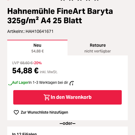
Loading...
Zubehör
Durchschnittliche Bewertung von 
Hahnemühle FineArt Baryta
Loading...
Licht & Studio
325g/m² A4 25 Blatt
Loading...
Artikelnr.:
HAH10641671
Bildbearbeitung
Neu
Retoure
Loading...
Ferngläser
54,88 €
nicht verfügbar
UVP
68,60 €
-20%
Loading...
54,88 €
Second Hand
inkl. MwSt.
Loading...
Auf Lager
In 1-3 Werktagen bei dir
SALE
In den Warenkorb
Zur Wunschliste hinzufügen
oder
In 12 Filialen