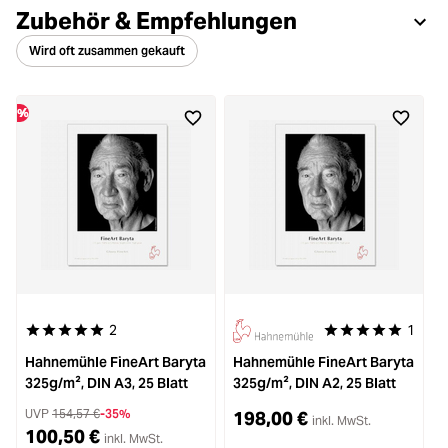
Zubehör & Empfehlungen
Wird oft zusammen gekauft
%
%
2
1
Durchschnittliche Bewertung von 5 von 5 Sternen
Durchschnittliche 
D
Hahnemühle FineArt Baryta
Hahnemühle FineArt Baryta
325g/m², DIN A3, 25 Blatt
325g/m², DIN A2, 25 Blatt
3
UVP
154,57 €
-35%
198,00 €
inkl. MwSt.
100,50 €
inkl. MwSt.