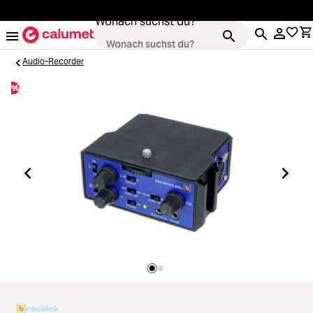
alt springen
Wonach suchst du?
Audio-Recorder
%
Kameras
Loading...
Objektive
Loading...
Video & Drohnen
Loading...
Stative & Gimbals
Loading...
Taschen
Loading...