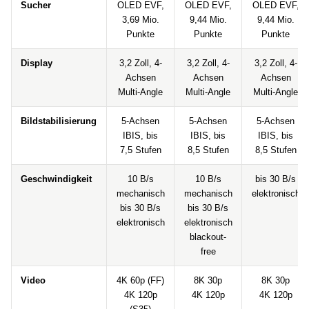
Sucher
OLED EVF,
OLED EVF,
OLED EVF,
3,69 Mio.
9,44 Mio.
9,44 Mio.
Punkte
Punkte
Punkte
Display
3,2 Zoll, 4-
3,2 Zoll, 4-
3,2 Zoll, 4-
Achsen
Achsen
Achsen
Multi-Angle
Multi-Angle
Multi-Angle
Bildstabilisierung
5-Achsen
5-Achsen
5-Achsen
IBIS, bis
IBIS, bis
IBIS, bis
7,5 Stufen
8,5 Stufen
8,5 Stufen
Geschwindigkeit
10 B/s
10 B/s
bis 30 B/s
mechanisch
mechanisch
elektronisch
bis 30 B/s
bis 30 B/s
elektronisch
elektronisch
blackout-
free
Video
4K 60p (FF)
8K 30p
8K 30p
4K 120p
4K 120p
4K 120p