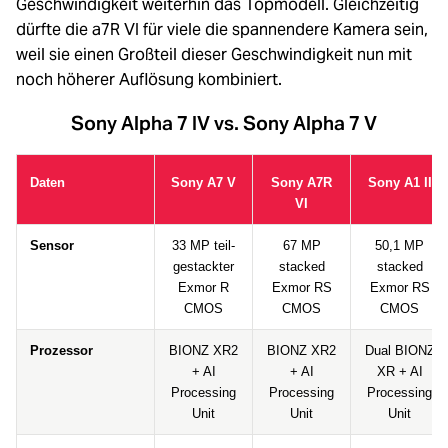
Geschwindigkeit weiterhin das Topmodell. Gleichzeitig
dürfte die a7R VI für viele die spannendere Kamera sein,
weil sie einen Großteil dieser Geschwindigkeit nun mit
noch höherer Auflösung kombiniert.
Sony Alpha 7 IV vs. Sony Alpha 7 V
Daten
Sony A7 V
Sony A7R
Sony A1 II
VI
Sensor
33 MP teil-
67 MP
50,1 MP
gestackter
stacked
stacked
Exmor R
Exmor RS
Exmor RS
CMOS
CMOS
CMOS
Prozessor
BIONZ XR2
BIONZ XR2
Dual BIONZ
+ AI
+ AI
XR + AI
Processing
Processing
Processing
Unit
Unit
Unit