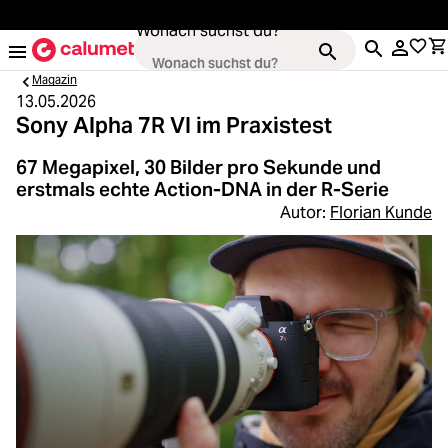
alt springen
Wonach suchst du?
Magazin
13.05.2026
Sony Alpha 7R VI im Praxistest
Kameras
67 Megapixel, 30 Bilder pro Sekunde und
erstmals echte Action-DNA in der R-Serie
Loading...
Objektive
Autor:
Florian Kunde
Loading...
Video & Drohnen
Loading...
Stative & Gimbals
Loading...
Taschen