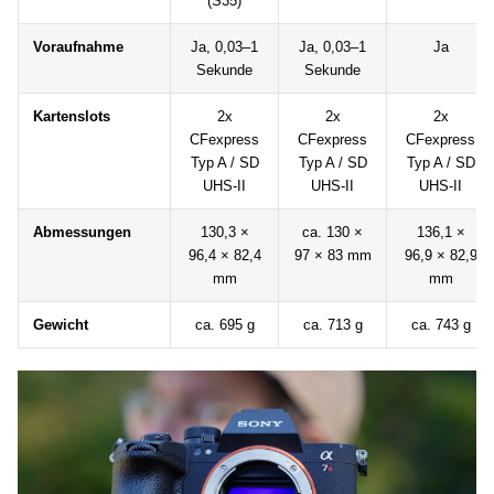
(S35)
Voraufnahme
Ja, 0,03–1
Ja, 0,03–1
Ja
Sekunde
Sekunde
Kartenslots
2x
2x
2x
CFexpress
CFexpress
CFexpress
Typ A / SD
Typ A / SD
Typ A / SD
UHS-II
UHS-II
UHS-II
Abmessungen
130,3 ×
ca. 130 ×
136,1 ×
96,4 × 82,4
97 × 83 mm
96,9 × 82,9
mm
mm
Gewicht
ca. 695 g
ca. 713 g
ca. 743 g