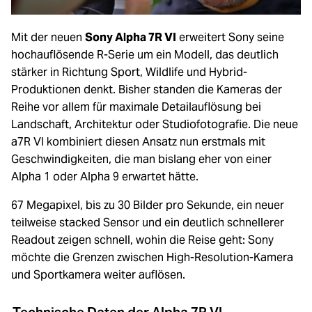
Loading...
Zubehör
Loading...
Licht & Studio
Mit der neuen
Sony Alpha 7R VI
erweitert Sony seine
hochauflösende R-Serie um ein Modell, das deutlich
Loading...
stärker in Richtung Sport, Wildlife und Hybrid-
Bildbearbeitung
Produktionen denkt. Bisher standen die Kameras der
Loading...
Reihe vor allem für maximale Detailauflösung bei
Ferngläser
Landschaft, Architektur oder Studiofotografie. Die neue
a7R VI kombiniert diesen Ansatz nun erstmals mit
Loading...
Second Hand
Geschwindigkeiten, die man bislang eher von einer
Alpha 1 oder Alpha 9 erwartet hätte.
Loading...
SALE
67 Megapixel, bis zu 30 Bilder pro Sekunde, ein neuer
teilweise stacked Sensor und ein deutlich schnellerer
Loading...
Readout zeigen schnell, wohin die Reise geht: Sony
möchte die Grenzen zwischen High-Resolution-Kamera
und Sportkamera weiter auflösen.