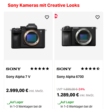
Sony Kameras mit Creative Looks
%
Ne
Durchschnittliche Bewertung von 5 von 5 Sternen
Durchschnittliche
Sony Alpha 7 V
Sony Alpha 6700
UVP
1.699,00 €
-24%
2.999,00 €
inkl. MwSt.
1.289,00 €
inkl. MwSt.
Auf Lager
Auf Lager
In 1-3 Werktagen bei dir
In 1-3 Werktagen bei dir