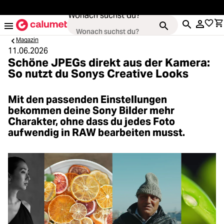
alt springen
Wonach suchst du?
Magazin
11.06.2026
Schöne JPEGs direkt aus der Kamera:
So nutzt du Sonys Creative Looks
Kameras
Loading...
Mit den passenden Einstellungen
Objektive
bekommen deine Sony Bilder mehr
Charakter, ohne dass du jedes Foto
Loading...
aufwendig in RAW bearbeiten musst.
Video & Drohnen
Loading...
Stative & Gimbals
Loading...
Taschen