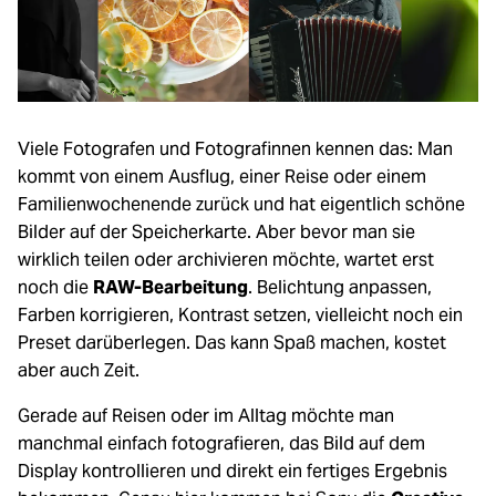
Loading...
Zubehör
Loading...
Licht & Studio
Loading...
Bildbearbeitung
Viele Fotografen und Fotografinnen kennen das: Man
Loading...
kommt von einem Ausflug, einer Reise oder einem
Ferngläser
Familienwochenende zurück und hat eigentlich schöne
Bilder auf der Speicherkarte. Aber bevor man sie
Loading...
Second Hand
wirklich teilen oder archivieren möchte, wartet erst
noch die
RAW-Bearbeitung
. Belichtung anpassen,
Loading...
Farben korrigieren, Kontrast setzen, vielleicht noch ein
SALE
Preset darüberlegen. Das kann Spaß machen, kostet
Loading...
aber auch Zeit.
Gerade auf Reisen oder im Alltag möchte man
manchmal einfach fotografieren, das Bild auf dem
Display kontrollieren und direkt ein fertiges Ergebnis