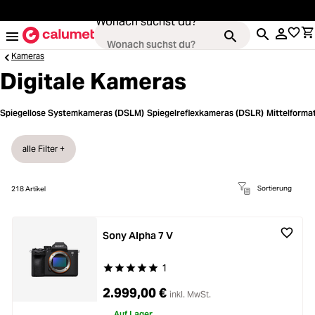
alt springen
Wonach suchst du?
Kameras
Digitale Kameras
Loading...
Kameras
Spiegellose Systemkameras (DSLM)
Spiegelreflexkameras (DSLR)
Mittelform
Loading...
Objektive
alle Filter +
Loading...
Video & Drohnen
Sortierung
218
Artikel
Loading...
Stative & Gimbals
Sony Alpha 7 V
Loading...
1
Durchschnittliche Bewertung von 5 von 5 Stern
Taschen
2.999,00 €
inkl. MwSt.
Auf Lager