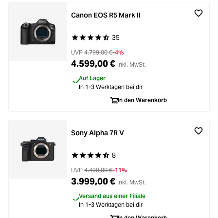
Canon EOS R5 Mark II
35
Durchschnittliche Bewertung von 4.7 von 5 Ste
UVP
4.799,00 €
-4%
4.599,00 €
inkl. MwSt.
Auf Lager
In 1-3 Werktagen bei dir
In den Warenkorb
Sony Alpha 7R V
8
Durchschnittliche Bewertung von 4.7 von 5 Ste
UVP
4.499,00 €
-11%
3.999,00 €
inkl. MwSt.
Versand aus einer Filiale
In 1-3 Werktagen bei dir
In den Warenkorb