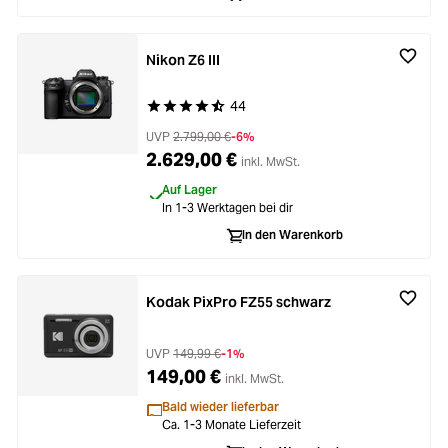
Nikon Z6 III
44
Durchschnittliche Bewertung von 4.7 von 5 Ste
UVP
2.799,00 €
-6%
2.629,00 €
inkl. MwSt.
Auf Lager
In 1-3 Werktagen bei dir
In den Warenkorb
Kodak PixPro FZ55 schwarz
UVP
149,99 €
-1%
149,00 €
inkl. MwSt.
Bald wieder lieferbar
Ca. 1-3 Monate Lieferzeit