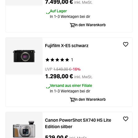
7.499,00 €
inkl. MwSt.
Auf Lager
In 1-3 Werktagen bei dir
In den Warenkorb
Fujifilm X-E5 schwarz
1
Durchschnittliche Bewertung von 5 von 5 Stern
UVP
1.549,00 €
-16%
1.298,00 €
inkl. MwSt.
Versand aus einer Filiale
In 1-3 Werktagen bei dir
In den Warenkorb
Canon PowerShot SX740 HS Lite
Edition silber
529,00 €