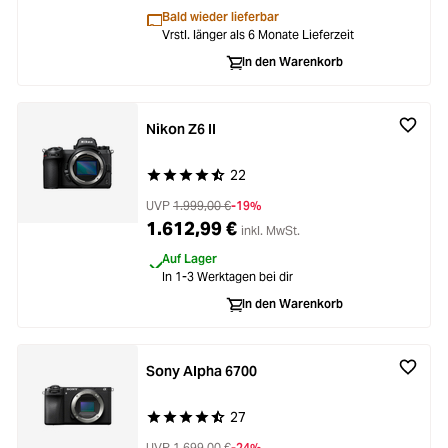
Bald wieder lieferbar
Vrstl. länger als 6 Monate Lieferzeit
In den Warenkorb
Nikon Z6 II
22
Durchschnittliche Bewertung von 4.8 von 5 Ste
UVP
1.999,00 €
-19%
1.612,99 €
inkl. MwSt.
Auf Lager
In 1-3 Werktagen bei dir
In den Warenkorb
Sony Alpha 6700
27
Durchschnittliche Bewertung von 4.8 von 5 Ste
UVP
1.699,00 €
-24%