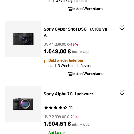
In 1-3 Werktagen bei dir
In den Warenkorb
Sony Cyber Shot DSC-RX100 VII
A
UVP
1.299,00 €
-19%
1.049,00 €
inkl. MwSt.
Bald wieder lieferbar
ca. 1-3 Wochen Lieferzeit
In den Warenkorb
Sony Alpha 7C II schwarz
12
Durchschnittliche Bewertung von 4.5 von 5 Ste
UVP
2.399,00 €
-21%
1.904,51 €
inkl. MwSt.
Auf Lager