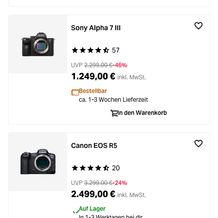
Sony Alpha 7 III
57
Durchschnittliche Bewertung von 4.6 von 5 Ste
UVP
2.299,00 €
-46%
1.249,00 €
inkl. MwSt.
Bestellbar
ca. 1-3 Wochen Lieferzeit
In den Warenkorb
Canon EOS R5
20
Durchschnittliche Bewertung von 4.9 von 5 Ste
UVP
3.299,00 €
-24%
2.499,00 €
inkl. MwSt.
Auf Lager
In 1-3 Werktagen bei dir