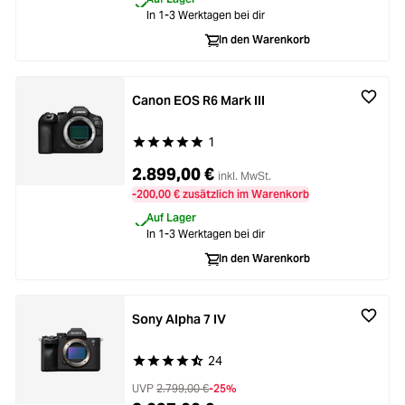
Loading...
Zubehör
In 1-3 Werktagen bei dir
Loading...
In den Warenkorb
Licht & Studio
Loading...
Bildbearbeitung
Canon EOS R6 Mark III
1
Loading...
Durchschnittliche Bewertung von 5 von 5 Stern
Ferngläser
2.899,00 €
inkl. MwSt.
Loading...
-200,00 € zusätzlich im Warenkorb
Second Hand
Auf Lager
In 1-3 Werktagen bei dir
Loading...
SALE
In den Warenkorb
Sony Alpha 7 IV
24
Durchschnittliche Bewertung von 4.6 von 5 Ste
UVP
2.799,00 €
-25%