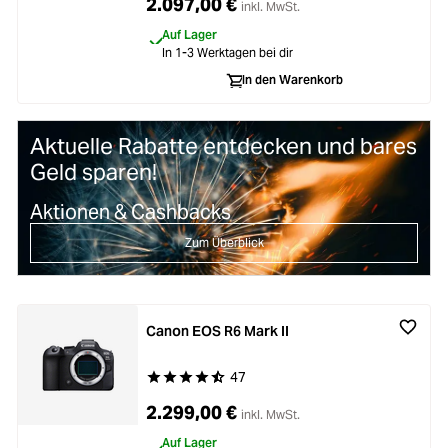
2.097,00 €
inkl. MwSt.
Auf Lager
In 1-3 Werktagen bei dir
In den Warenkorb
Aktuelle Rabatte entdecken und bares
Geld sparen!
Aktionen & Cashbacks
Zum Überblick
Canon EOS R6 Mark II
47
Durchschnittliche Bewertung von 4.9 von 5 Ste
2.299,00 €
inkl. MwSt.
Auf Lager