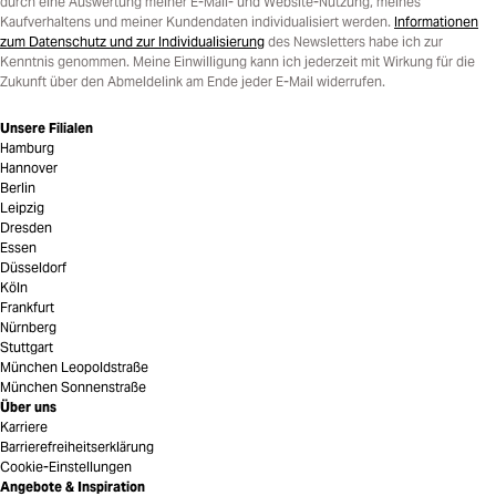
durch eine Auswertung meiner E-Mail- und Website-Nutzung, meines
Kaufverhaltens und meiner Kundendaten individualisiert werden.
Informationen
zum Datenschutz und zur Individualisierung
des Newsletters habe ich zur
Kenntnis genommen. Meine Einwilligung kann ich jederzeit mit Wirkung für die
Zukunft über den Abmeldelink am Ende jeder E-Mail widerrufen.
Unsere Filialen
Hamburg
Hannover
Berlin
Leipzig
Dresden
Essen
Düsseldorf
Köln
Frankfurt
Nürnberg
Stuttgart
München Leopoldstraße
München Sonnenstraße
Über uns
Karriere
Barrierefreiheitserklärung
Cookie-Einstellungen
Angebote & Inspiration