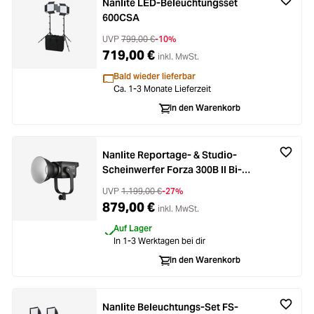
Nanlite LED-Beleuchtungsset
600CSA
UVP
799,00 €
-10%
719,00 €
inkl. MwSt.
Bald wieder lieferbar
Ca. 1-3 Monate Lieferzeit
In den Warenkorb
Nanlite Reportage- & Studio-
Scheinwerfer Forza 300B II Bi-
Color
UVP
1.199,00 €
-27%
879,00 €
inkl. MwSt.
Auf Lager
In 1-3 Werktagen bei dir
In den Warenkorb
Nanlite Beleuchtungs-Set FS-