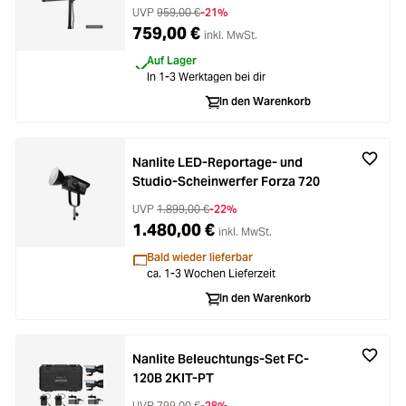
Full-Color
UVP
959,00 €
-21%
759,00 €
inkl. MwSt.
Auf Lager
In 1-3 Werktagen bei dir
In den Warenkorb
Nanlite LED-Reportage- und
Studio-Scheinwerfer Forza 720
UVP
1.899,00 €
-22%
1.480,00 €
inkl. MwSt.
Bald wieder lieferbar
ca. 1-3 Wochen Lieferzeit
In den Warenkorb
Nanlite Beleuchtungs-Set FC-
120B 2KIT-PT
UVP
799,00 €
-28%