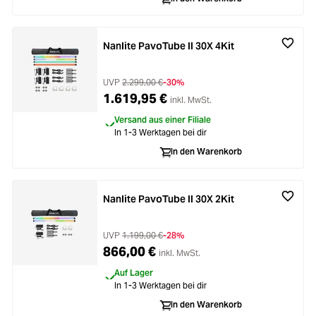
Zubehör
ading...
Licht & Studio
Nanlite PavoTube II 30X 4Kit
ading...
Bildbearbeitung
UVP
2.299,00 €
-30%
1.619,95 €
inkl. MwSt.
ading...
Ferngläser
Versand aus einer Filiale
In 1-3 Werktagen bei dir
ading...
In den Warenkorb
Second Hand
ading...
Nanlite PavoTube II 30X 2Kit
SALE
ading...
UVP
1.199,00 €
-28%
866,00 €
inkl. MwSt.
Auf Lager
In 1-3 Werktagen bei dir
In den Warenkorb