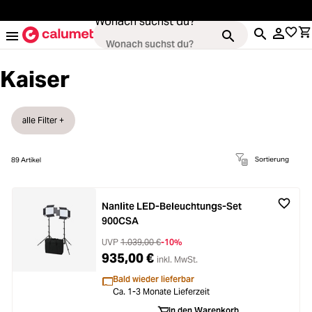
alt springen
Wonach suchst du?
Kaiser
Kameras
alle Filter +
ading...
Objektive
Sortierung
89
Artikel
ading...
Video & Drohnen
Nanlite LED-Beleuchtungs-Set
ading...
900CSA
Stative & Gimbals
UVP
1.039,00 €
-10%
ading...
935,00 €
inkl. MwSt.
Taschen
Bald wieder lieferbar
Ca. 1-3 Monate Lieferzeit
ading...
In den Warenkorb