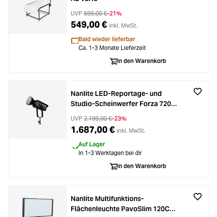
UVP
699,00 €
-21%
549,00 €
inkl. MwSt.
Bald wieder lieferbar
Ca. 1-3 Monate Lieferzeit
In den Warenkorb
Nanlite LED-Reportage- und
Studio-Scheinwerfer Forza 720B
Bi-Color
UVP
2.199,00 €
-23%
1.687,00 €
inkl. MwSt.
Auf Lager
In 1-3 Werktagen bei dir
In den Warenkorb
Nanlite Multifunktions-
Flächenleuchte PavoSlim 120C